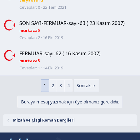
veryabsurd
Cevaplar
0
22 Tem 2021
SON SAYI-FERMUAR-sayı-63 ( 23 Kasım 2007)
murtaza5
Cevaplar
2
16 Eki 2019
FERMUAR-sayı-62 ( 16 Kasım 2007)
murtaza5
Cevaplar
1
14 Eki 2019
1
2
3
4
Sonraki
Buraya mesaj yazmak için üye olmanız gereklidir.
Mizah ve Çizgi Roman Dergileri