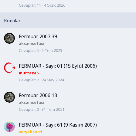
Cevaplar
11
4 Ocak 2026
b
i
t
Fermuar 2007 39
aksamsefasi
Cevaplar
5
5 Tem 2025
FERMUAR - Sayı: 01 (15 Eylül 2006)
murtaza5
Cevaplar
2
24 May 2024
Fermuar 2006 13
aksamsefasi
Cevaplar
0
31 Tem 2021
FERMUAR - Sayı: 61 (9 Kasım 2007)
veryabsurd