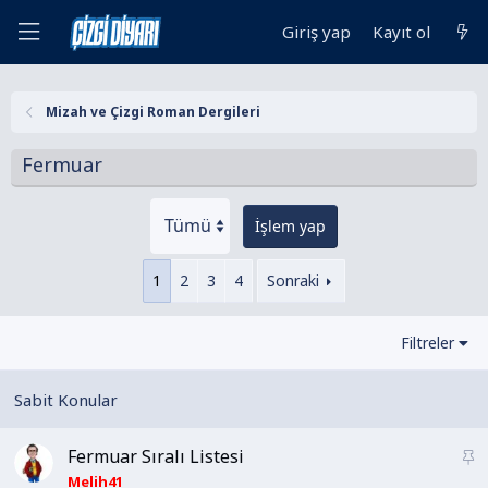
Giriş yap
Kayıt ol
Mizah ve Çizgi Roman Dergileri
Fermuar
İşlem yap
1
2
3
4
Sonraki
Filtreler
Fermuar Sıralı Listesi
S
a
Melih41