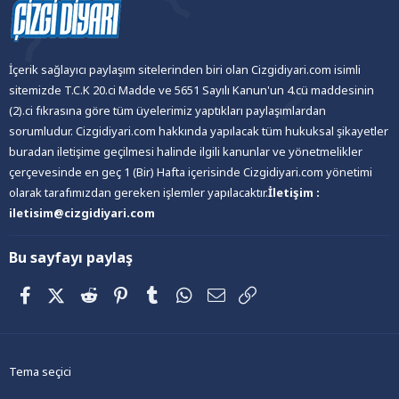
İçerik sağlayıcı paylaşım sitelerinden biri olan Cizgidiyari.com isimli
sitemizde T.C.K 20.ci Madde ve 5651 Sayılı Kanun'un 4.cü maddesinin
(2).ci fıkrasına göre tüm üyelerimiz yaptıkları paylaşımlardan
sorumludur. Cizgidiyari.com hakkında yapılacak tüm hukuksal şikayetler
buradan iletişime geçilmesi halinde ilgili kanunlar ve yönetmelikler
çerçevesinde en geç 1 (Bir) Hafta içerisinde Cizgidiyari.com yönetimi
olarak tarafımızdan gereken işlemler yapılacaktır.
İletişim :
iletisim@cizgidiyari.com
Bu sayfayı paylaş
Facebook
X (Twitter)
Reddit
Pinterest
Tumblr
WhatsApp
E-posta
Link
Tema seçici