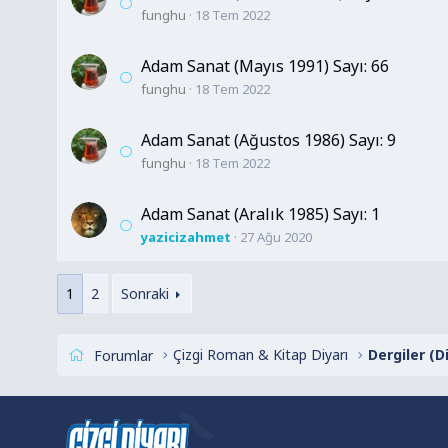
funghu
18 Tem 2022
Adam Sanat (Mayıs 1991) Sayı: 66
funghu
18 Tem 2022
Adam Sanat (Ağustos 1986) Sayı: 9
funghu
18 Tem 2022
Adam Sanat (Aralık 1985) Sayı: 1
yazicizahmet
27 Ağu 2020
1
2
Sonraki
Çizgi Roman & Kitap Diyarı
Dergiler (D
Forumlar