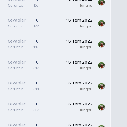
Görüntü
465
funghu
Cevaplar
0
18 Tem 2022
Görüntü
472
funghu
Cevaplar
0
18 Tem 2022
Görüntü
443
funghu
Cevaplar
0
18 Tem 2022
Görüntü
347
funghu
Cevaplar
0
18 Tem 2022
Görüntü
344
funghu
Cevaplar
0
18 Tem 2022
Görüntü
317
funghu
Cevaplar
0
18 Tem 2022