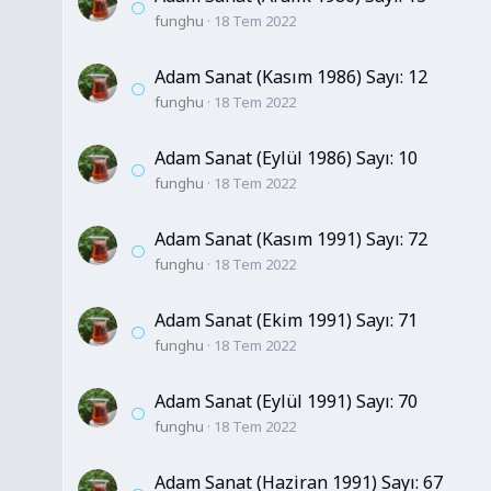
funghu
18 Tem 2022
Adam Sanat (Kasım 1986) Sayı: 12
funghu
18 Tem 2022
Adam Sanat (Eylül 1986) Sayı: 10
funghu
18 Tem 2022
Adam Sanat (Kasım 1991) Sayı: 72
funghu
18 Tem 2022
Adam Sanat (Ekim 1991) Sayı: 71
funghu
18 Tem 2022
Adam Sanat (Eylül 1991) Sayı: 70
funghu
18 Tem 2022
Adam Sanat (Haziran 1991) Sayı: 67