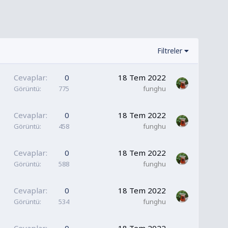
Filtreler
Cevaplar
0
18 Tem 2022
Görüntü
775
funghu
Cevaplar
0
18 Tem 2022
Görüntü
458
funghu
Cevaplar
0
18 Tem 2022
Görüntü
588
funghu
Cevaplar
0
18 Tem 2022
Görüntü
534
funghu