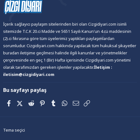
İçerik sağlayıcı paylaşım sitelerinden biri olan Cizgidiyari.com isimli
sitemizde T.C.K 20.ci Madde ve 5651 Sayılı Kanun'un 4.cü maddesinin
(2).ci fıkrasına göre tüm üyelerimiz yaptıkları paylaşımlardan
sorumludur. Cizgidiyari.com hakkında yapılacak tüm hukuksal şikayetler
buradan iletişime geçilmesi halinde ilgili kanunlar ve yönetmelikler
çerçevesinde en geç 1 (Bir) Hafta içerisinde Cizgidiyari.com yönetimi
olarak tarafımızdan gereken işlemler yapılacaktır.
İletişim :
iletisim@cizgidiyari.com
Bu sayfayı paylaş
Facebook
X (Twitter)
Reddit
Pinterest
Tumblr
WhatsApp
E-posta
Link
Tema seçici