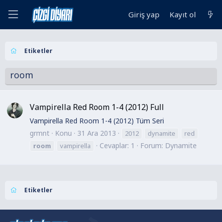
Giriş yap
Kayıt ol
Etiketler
room
Vampirella Red Room 1-4 (2012) Full
Vampirella Red Room 1-4 (2012) Tüm Seri
grmnt
Konu
31 Ara 2013
2012
dynamite
red
Cevaplar: 1
Forum:
Dynamite
room
vampirella
Etiketler