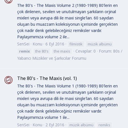
The 80's - The Maxis Volume 2 (1980-1989) 80'lerin en
çok dinlenen, sevilen ve unutulmayan şarkıların orjinal
mixleri veya avrupa dili ile maxi single'ları. 60 sayıdan
oluşan bu muazzam koleksiyonun içerisinde gerçekten
çok nadir denk gelebileceğiniz remiksler vardır.
Paylaşımımıza volume 2 ile...
SenSei
Konu
6 Eyl 2016
filmistik
müzik albümü
Cevaplar: 0
Forum:
80s /
remix
the 80's
the maxis
Yabancı Müzikler ve Şarkıcılar Forumu
The 80's - The Maxis (vol. 1)
The 80's - The Maxis Volume 1 (1980-1989) 80'lerin en
çok dinlenen, sevilen ve unutulmayan şarkıların orjinal
mixleri veya avrupa dili ile maxi single'ları. 60 sayıdan
oluşan bu muazzam koleksiyonun içerisinde gerçekten
çok nadir denk gelebileceğiniz remiksler vardır.
Paylaşımımıza volume 1 ile...
SenSei
Konu
2 Eyl 2016
müzik albümü
remiks