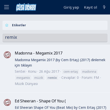
Giriş yap
Kayıt ol
Etiketler
remix
Madonna - Megamix 2017
Madonna Megamix 2017 (by Cem Ertaş) (2017) dinlemek
için tıklayın
SenSei
Konu
26 Ağu 2017
cem ertaş
madonna
Cevaplar: 0
Forum:
FM -
megamix
müzik
remix
Müzik Dünyası
Ed Sheeran - Shape Of You (
Ed Sheeran Shape Of You (Beat Mix) by Cem Ertaş (2017)