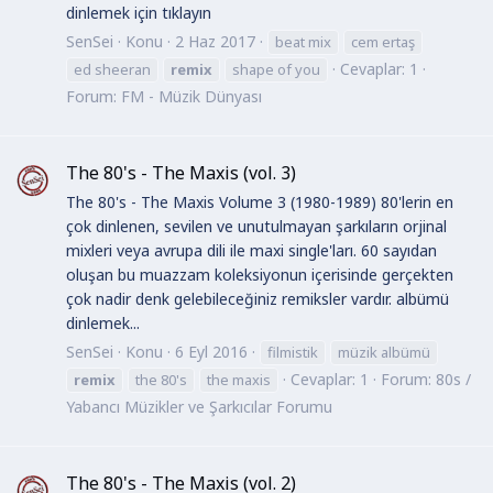
dinlemek için tıklayın
SenSei
Konu
2 Haz 2017
beat mix
cem ertaş
Cevaplar: 1
ed sheeran
remix
shape of you
Forum:
FM - Müzik Dünyası
The 80's - The Maxis (vol. 3)
The 80's - The Maxis Volume 3 (1980-1989) 80'lerin en
çok dinlenen, sevilen ve unutulmayan şarkıların orjinal
mixleri veya avrupa dili ile maxi single'ları. 60 sayıdan
oluşan bu muazzam koleksiyonun içerisinde gerçekten
çok nadir denk gelebileceğiniz remiksler vardır. albümü
dinlemek...
SenSei
Konu
6 Eyl 2016
filmistik
müzik albümü
Cevaplar: 1
Forum:
80s /
remix
the 80's
the maxis
Yabancı Müzikler ve Şarkıcılar Forumu
The 80's - The Maxis (vol. 2)