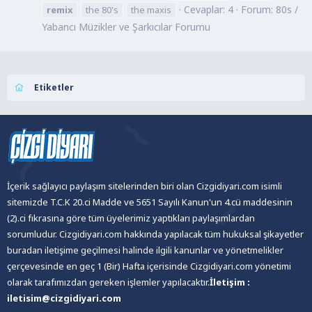
Cevaplar: 4
Forum:
80s /
remix
the 80's
the maxis
Yabancı Müzikler ve Şarkıcılar Forumu
Etiketler
İçerik sağlayıcı paylaşım sitelerinden biri olan Cizgidiyari.com isimli
sitemizde T.C.K 20.ci Madde ve 5651 Sayılı Kanun'un 4.cü maddesinin
(2).ci fıkrasına göre tüm üyelerimiz yaptıkları paylaşımlardan
sorumludur. Cizgidiyari.com hakkında yapılacak tüm hukuksal şikayetler
buradan iletişime geçilmesi halinde ilgili kanunlar ve yönetmelikler
çerçevesinde en geç 1 (Bir) Hafta içerisinde Cizgidiyari.com yönetimi
olarak tarafımızdan gereken işlemler yapılacaktır.
İletişim :
iletisim@cizgidiyari.com