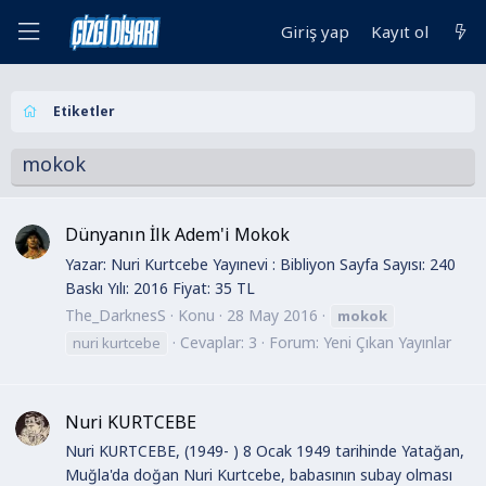
Giriş yap
Kayıt ol
Etiketler
mokok
Dünyanın İlk Adem'i Mokok
Yazar: Nuri Kurtcebe Yayınevi : Bibliyon Sayfa Sayısı: 240
Baskı Yılı: 2016 Fiyat: 35 TL
The_DarknesS
Konu
28 May 2016
mokok
Cevaplar: 3
Forum:
Yeni Çıkan Yayınlar
nuri kurtcebe
Nuri KURTCEBE
Nuri KURTCEBE, (1949- ) 8 Ocak 1949 tarihinde Yatağan,
Muğla'da doğan Nuri Kurtcebe, babasının subay olması