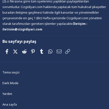
(2).ci fıkrasına göre tüm üyelerimiz yaptıkları paylaşımlardan
sorumludur. Cizgidiyari.com hakkında yapılacak tüm hukuksal şikayetler
buradan iletişime geçilmesi halinde ilgili kanunlar ve yönetmelikler
çerçevesinde en geç 1 (Bir) Hafta içerisinde Cizgidiyari.com yönetimi
olarak tarafımızdan gereken işlemler yapılacaktır.
İletişim :
iletisim@cizgidiyari.com
Bu sayfayı paylaş
Facebook
X (Twitter)
Reddit
Pinterest
Tumblr
WhatsApp
E-posta
Link
Tema seçici
Dark Mode
Yardım
Ana sayfa