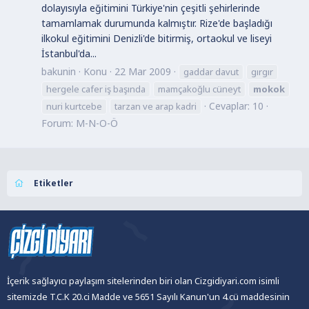
dolayısıyla eğitimini Türkiye'nin çeşitli şehirlerinde
tamamlamak durumunda kalmıştır. Rize'de başladığı
ilkokul eğitimini Denizli'de bitirmiş, ortaokul ve liseyi
İstanbul'da...
bakunin
Konu
22 Mar 2009
gaddar davut
gırgır
hergele cafer iş başında
mamçakoğlu cüneyt
mokok
Cevaplar: 10
nuri kurtcebe
tarzan ve arap kadri
Forum:
M-N-O-Ö
Etiketler
İçerik sağlayıcı paylaşım sitelerinden biri olan Cizgidiyari.com isimli
sitemizde T.C.K 20.ci Madde ve 5651 Sayılı Kanun'un 4.cü maddesinin