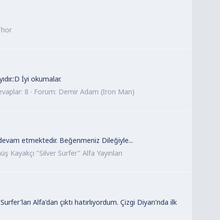
Thor
ır.:D İyi okumalar.
vaplar: 8
Forum:
Demir Adam (Iron Man)
devam etmektedir. Beğenmeniz Dileğiyle...
ş Kayakçı "Silver Surfer" Alfa Yayınları
fer'ları Alfa'dan çıktı hatırlıyordum. Çizgi Diyarı'nda ilk