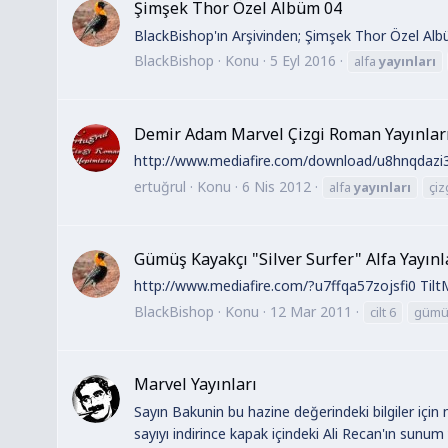
Şimşek Thor Özel Albüm 04
BlackBishop'ın Arşivinden; Şimşek Thor Özel Alb
BlackBishop
Konu
5 Eyl 2016
alfa
yayınları
Demir Adam Marvel Çizgi Roman Yayınları
http://www.mediafire.com/download/u8hnqdazi36
ertuğrul
Konu
6 Nis 2012
alfa
yayınları
çiz
Gümüş Kayakçı "Silver Surfer" Alfa Yayınl
http://www.mediafire.com/?u7ffqa57zojsfi0 TiltM
BlackBishop
Konu
12 Mar 2011
cilt 6
gümüş
Marvel Yayınları
Sayın Bakunin bu hazine değerindeki bilgiler için n
sayıyı indirince kapak içindeki Ali Recan'ın sunu