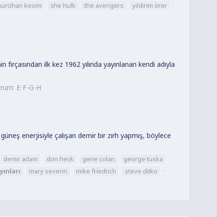
nurcihan kesim
she hulk
the avengers
yıldırım örer
fırçasından ilk kez 1962 yılında yayınlanan kendi adıyla
orum:
E-F-G-H
neş enerjisiyle çalışan demir bir zırh yapmış, böylece
demir adam
don heck
gene colan
george tuska
yınları
mary severin
mike friedrich
steve ditko