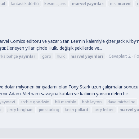
uil
fantastik dörtlü
kesim ajans
marvel
yayınları
ms.
marvel
l Comics editörü ve yazar Stan Lee'nin kalemiyle çizer Jack Kirby'nin 
r. İlerleyen yıllar içinde Hulk, değişik şekillerde ve...
Cevaplar: 2
F
rka bahçe
yayınları
goro
hulk
marvel
yayınları
olar milyoneri bir işadamı olan Tony Stark uzun çalışmalar sonucu gü
emir Adam. Vietnam savaşına katılan ve kalbinin yarısını delen bir...
 yayınevi
archie goodwin
bili manthlo
bob layton
dave micheline
r
jerry bingham
jim starling
keith pollard
larry leiber
marvel
ya