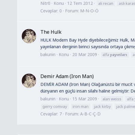
Nitr0
Konu
12 Tem 2012
ali recan
aslı karas
Cevaplar: 0
Forum:
M-N-O-Ö
The Hulk
HULK Modern Bay Hyde diyebileceğimiz Hulk, Marve
yayınlanan derginin birinci sayısında ortaya çıkmıştı
bakunin
Konu
20 Mar 2009
alfa
yayınları
a
Demir Adam (Iron Man)
DEMİR ADAM (Iron Man) Olağanüstü bir mucit ve d
dünyanın en güçlü insan silahı haline gelmiştir: D
bakunin
Konu
15 Mar 2009
alan weiss
alfa
gerry comvay
iron man
jack kirby
jack palme
Cevaplar: 7
Forum:
A-B-C-Ç-D