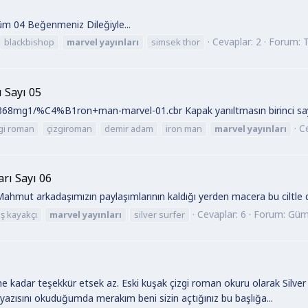
üm 04 Beğenmeniz Dileğiyle...
Cevaplar: 2
Forum:
blackbishop
marvel
yayınları
simsek thor
 Sayı 05
8mg1/%C4%B1ron+man-marvel-01.cbr Kapak yanıltmasın birinci sayıd
Ce
gi roman
çizgiroman
demir adam
iron man
marvel
yayınları
arı Sayı 06
ahmut arkadaşımızın paylaşımlarının kaldığı yerden macera bu ciltle 
Cevaplar: 6
Forum:
Gümü
 kayakçı
marvel
yayınları
silver surfer
e kadar teşekkür etsek az. Eski kuşak çizgi roman okuru olarak Silver Sur
m yazısını okuduğumda merakım beni sizin açtığınız bu başlığa...