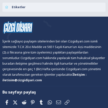
Etiketler
İçerik sağlayıcı paylaşım sitelerinden biri olan Cizgidiyari.com isimli
sitemizde T.C.K 20.ci Madde ve 5651 Sayılı Kanun'un 4.cü maddesinin
(2).ci fıkrasına göre tüm üyelerimiz yaptıkları paylaşımlardan
sorumludur. Cizgidiyari.com hakkında yapılacak tüm hukuksal şikayetler
buradan iletişime geçilmesi halinde ilgili kanunlar ve yönetmelikler
çerçevesinde en geç 1 (Bir) Hafta içerisinde Cizgidiyari.com yönetimi
olarak tarafımızdan gereken işlemler yapılacaktır.
İletişim :
iletisim@cizgidiyari.com
Bu sayfayı paylaş
Facebook
X (Twitter)
Reddit
Pinterest
Tumblr
WhatsApp
E-posta
Link