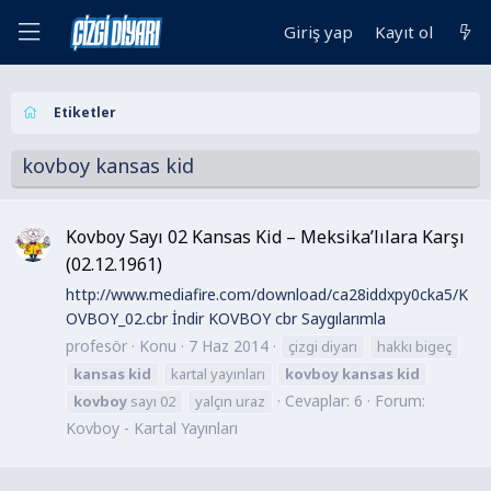
Giriş yap
Kayıt ol
Etiketler
kovboy kansas kid
Kovboy Sayı 02 Kansas Kid – Meksika’lılara Karşı
(02.12.1961)
http://www.mediafire.com/download/ca28iddxpy0cka5/K
OVBOY_02.cbr İndir KOVBOY cbr Saygılarımla
profesör
Konu
7 Haz 2014
çizgi diyarı
hakkı bigeç
kansas
kid
kartal yayınları
kovboy
kansas
kid
Cevaplar: 6
Forum:
kovboy
sayı 02
yalçın uraz
Kovboy - Kartal Yayınları