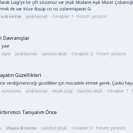
olarak Luigi'ye bir çift sözümüz var (Aşık Müdami-Aşık Murat Çobano
rmek de var Köze düşüp cız cız cızlanmayasın 🥳
Cevaplar: 1
Forum:
yeryüzü
ra
di
notte
jordi bernet
yi Davranışlar
 yaa!
Cevaplar: 2
Forum:
yeryüzü
clara
jordi bernet
sanchez abuli
ayatın Güzellikleri
ize verdiği/vereceği güzellikler için mücadele etmek gerek. Çünkü hay
Cevaplar: 1
eurocomix
jordi bernet
mizah çizgi
sanchez abuli
irbirimizi Tanıyalım Önce
Cevaplar: 0
Forum:
yeryüzü
o
chiara
di
notte
sanchez abuli