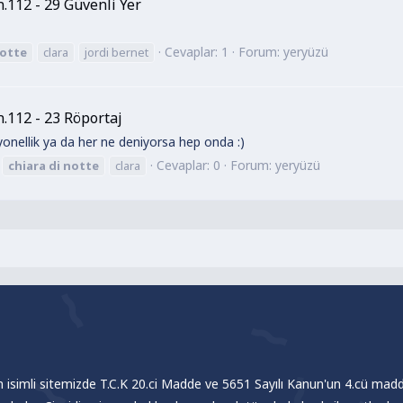
n.112 - 29 Güvenli Yer
Cevaplar: 1
Forum:
yeryüzü
otte
clara
jordi bernet
n.112 - 23 Röportaj
yonellik ya da her ne deniyorsa hep onda :)
Cevaplar: 0
Forum:
yeryüzü
chiara
di
notte
clara
om isimli sitemizde T.C.K 20.ci Madde ve 5651 Sayılı Kanun'un 4.cü madde