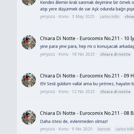
Kendini âlemin kralı sanmak deyimine bir örnek 
atıp yere düşürmek de var Aşk odunda bağn pişi
yeryüzü
Konu
3 May 2025
carlos trillo
chia
Chiara Di Notte - Eurocomix No.211 - 10 İ
yine para yine para, hep mi o konuşacak arkadaş
yeryüzü
Konu
18 Nis 2025
chiara
di
notte
Chiara Di Notte - Eurocomix No.211 - 09 H
Eh! Sesli güldüm valla! ama bu yetmez, hayatın b
yeryüzü
Konu
12 Nis 2025
chiara
di
notte
Chiara Di Notte - Eurocomix No.211 - 08 B
Daha ötesi de, evlenmeden olmaz!
yeryüzü
Konu
9 Nis 2025
bernet
carlos trill