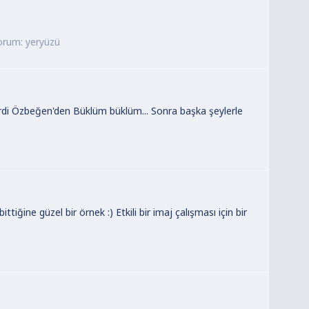
orum:
yeryüzü
: Ferdi Özbeğen'den Büklüm büklüm... Sonra başka şeylerle
tiğine güzel bir örnek :) Etkili bir imaj çalışması için bir