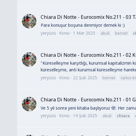
Chiara Di Notte - Eurocomix No.211 - 03
Para konuşur boşuna denmiyor demek ki :)
yeryüzü
Konu
1 Mar 2025
abuli
bernet
c
Chiara Di Notte - Eurocomix No.211 - 02 
"Küreselleşme karşıtlığı, kurumsal kapitalizmin k
küreselleşme, anti kurumsal küreselleşme hareketi 
yeryüzü
Konu
22 Şub 2025
bernet
carlos tri
Chiara Di Notte - Eurocomix No.211 - 01 Gr
Ve 5 yıl sonra yeni kitaba başlıyoruz 🫣. Her zaman
yeryüzü
Konu
14 Şub 2025
abuli
chiara