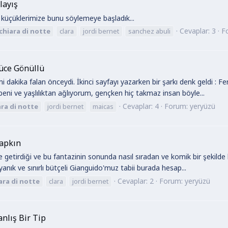
layış
 küçüklerimize bunu söylemeye başladık...
Cevaplar: 3
F
chiara
di
notte
clara
jordi bernet
sanchez abuli
Yüce Gönüllü
rmi dakika falan önceydi. İkinci sayfayı yazarken bir şarkı denk geldi 
 beni ve yaşlılıktan ağlıyorum, gençken hiç takmaz insan böyle...
Cevaplar: 4
Forum:
yeryüzü
ara
di
notte
jordi bernet
maicas
Çapkın
e getirdiği ve bu fantazinin sonunda nasıl sıradan ve komik bir şekilde bit
nık ve sınırlı bütçeli Gianguido'muz tabii burada hesap...
Cevaplar: 2
Forum:
yeryüzü
ara
di
notte
clara
jordi bernet
anlış Bir Tip