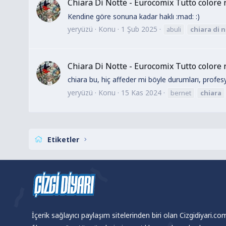
Chiara Di Notte - Eurocomix Tutto colore 
Kendine göre sonuna kadar haklı :mad: :)
yeryüzü
Konu
1 Şub 2025
abuli
chiara
di
n
Chiara Di Notte - Eurocomix Tutto colore 
chiara bu, hiç affeder mi böyle durumları, profes
yeryüzü
Konu
15 Kas 2024
bernet
chiara
Etiketler
İçerik sağlayıcı paylaşım sitelerinden biri olan Cizgidiyari.c