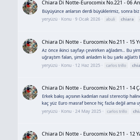
Chiara Di Notte-Eurocomix No.221 - 06 An
Büyüyünce anlarsın derdi büyüklerimiz, sonra biz
yeryüzü
Konu
9 Ocak 2026
abuli
chiara
Chiara Di Notte - Eurocomix No.211 - 15 
Az önce ikinci sayfayı çevirirken ağladım... Bu yi
uğraştım falan, şimdi anladım ki bu şarkı ağlattı
yeryüzü
Konu
12 Haz 2025
carlos trillo
chi
Chiara Di Notte - Eurocomix No.211 - 14 
Erkek bakış açısının kadınları nasıl stereotip halin
kaç yüz Euro masraf bence hiç fazla değil ama uya
yeryüzü
Konu
24 May 2025
carlos trillo
chi
Chiara Di Notte - Eurocomix No.211 - 12 Y