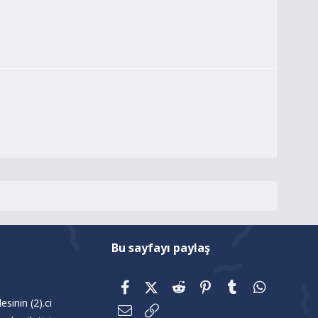
Bu sayfayı paylaş
Facebook
X (Twitter)
Reddit
Pinterest
Tumblr
WhatsAp
sinin (2).ci
E-posta
Link