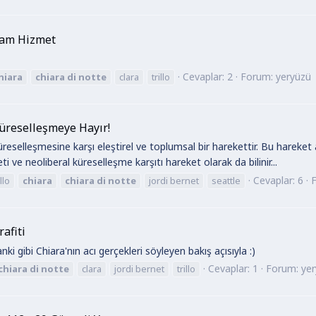
 Tam Hizmet
Cevaplar: 2
Forum:
yeryüzü
hiara
chiara
di
notte
clara
trillo
Küreselleşmeye Hayır!
üreselleşmesine karşı eleştirel ve toplumsal bir harekettir. Bu hareket
ve neoliberal küreselleşme karşıtı hareket olarak da bilinir...
Cevaplar: 6
llo
chiara
chiara
di
notte
jordi bernet
seattle
afiti
ki gibi Chiara'nın acı gerçekleri söyleyen bakış açısıyla :)
Cevaplar: 1
Forum:
ye
chiara
di
notte
clara
jordi bernet
trillo