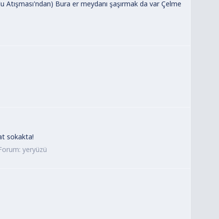
ğlu Atışması'ndan) Bura er meydanı şaşırmak da var Çelme
at sokakta!
Forum:
yeryüzü