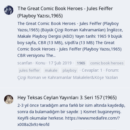
The Great Comic Book Heroes - Jules Feiffer
(Playboy Yazısı,1965)
The Great Comic Book Heroes - Jules Feiffer (Playboy
Yazısı,1965) (Büyük Çizgi Roman Kahramanları) İngilizce,
Makale Playboy Dergisi (ABD) Yayın tarihi: 1965 9 büyük
boy sayfa, CBR (13 MB), s/pdf/a (13 MB) The Great
Comic Book Heroes - Jules Feiffer (Playboy Yazısı,1965)
CBR versiyonu The...
scanfan
Konu
17 Şub 2019
1965
comic book heroes
Cevaplar: 1
Forum:
jules feiffer
makale
playboy
Çizgi Roman ve Kahramanlar Makaleler&Köşe Yazıları
Hey Teksas Ceylan Yayınları 3. Seri 157 (1965)
2-3 yıl önce taradığım ama farklı bir isim altında kaydedip,
sonra da bulamadığım bir sayıdır. :) Kısmet bugüneymiş.
Keyifli okumalar herkese. https://www.mediafire.com/?
x008a2lx9z4eofd