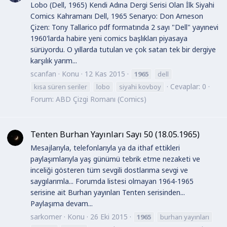
Lobo (Dell, 1965) Kendi Adına Dergi Serisi Olan İlk Siyahi
Comics Kahramanı Dell, 1965 Senaryo: Don Arneson
Çizen: Tony Tallarico pdf formatında 2 sayı "Dell" yayınevi
1960'larda habire yeni comics başlıkları piyasaya
sürüyordu. O yıllarda tutulan ve çok satan tek bir dergiye
karşılık yarım...
scanfan
Konu
12 Kas 2015
1965
dell
Cevaplar: 0
kısa süren seriler
lobo
siyahi kovboy
Forum:
ABD Çizgi Romanı (Comics)
Tenten Burhan Yayınları Sayı 50 (18.05.1965)
Mesajlarıyla, telefonlarıyla ya da ithaf ettikleri
paylaşımlarıyla yaş günümü tebrik etme nezaketi ve
inceliği gösteren tüm sevgili dostlarıma sevgi ve
saygılarımla... Forumda listesi olmayan 1964-1965
serisine ait Burhan yayınları Tenten serisinden...
Paylaşıma devam...
sarkomer
Konu
26 Eki 2015
1965
burhan yayınları