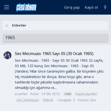
Giriş yap
Kayıt ol
Etiketler
1965
Ses Mecmuası 1965 Sayı 05 (30 Ocak 1965)
Ses Mecmuası - 1965 - Sayı: 05 30 Ocak 1965 32 sayfa,
93 MB, 125 kuruş Ses Mecmuası - 1965 - Sayı: 05
(Yandex) Yıllar önce taramıştım galiba. Bir köşeden çıktı.
Hiç müdahelesiz bir dosya. Biraz koyu gibi, ama o
tarihlerde hiçbir pikselin kaybolmasına tahammülüm
olmadığı için ağartma vs...
scanfan
Konu
19 Eki 2019
1965
hayat yayınları
Cevaplar: 5
Forum:
Ses
ses_mecmuası
tifdruk