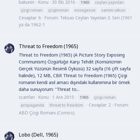
bakunin
Konu
30 Eki 2016
1965
ceylan yayınları
çizgi roman
çizgiroman
essegesse
samim utkun
Cevaplar: 6
Forum:
Teksas Ceylan Yayınları 3. Seri (1961
ya da 1962-1
Threat to Freedom (1965)
Threat to Freedom (1965) (A Picture Story Exposing
Communism) Özgürlüğe Karşı Tehdit (Komünizmin
Gerçek Yüzünün Resimli Öyküsü) 32 sayfa (16 çift sayfa
halinde), 12 MB, CBR Threat to Freedom (1965) Çizgi
romanın kendi asıl amacı dışındaki kullanımına bir örnek
daha sunuyorum: "Threat to...
scanfan
Konu
1 Ara 2015
1965
çizgi roman
Cevaplar: 2
Forum:
propaganda
threat to freedom
ABD Çizgi Romanı (Comics)
Lobo (Dell, 1965)