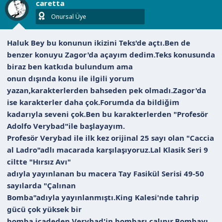
caretta
e
r
Onursal Üye
:
Haluk Bey bu konunun ikizini Teks'de açtı.Ben de
benzer konuyu Zagor'da açayım dedim.Teks konusunda
biraz ben katkıda bulundum ama
onun dışında konu ile ilgili yorum
yazan,karakterlerden bahseden pek olmadı.Zagor'da
ise karakterler daha çok.Forumda da bildiğim
kadarıyla seveni çok.Ben bu karakterlerden "Profesör
Adolfo Verybad"ile başlayayım.
Profesör Verybad ile ilk kez orijinal 25 sayı olan "Caccia
al Ladro"adlı macarada karşılaşıyoruz.Lal Klasik Seri 9
ciltte "Hırsız Avı"
adıyla yayınlanan bu macera Tay Fasikül Serisi 49-50
sayılarda "Çalınan
Bomba"adıyla yayınlanmıştı.King Kalesi'nde tahrip
gücü çok yüksek bir
bomba icadeden Verybad'in bombası çalınır.Bombayı