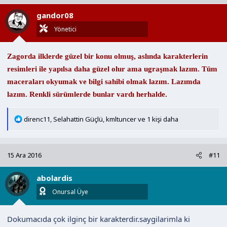
l
gandor08
e
r
Yönetici
:
Zagorda ilklerde güzel bir konu olmuş, aslında karakterlerin
resimleri ile yapılsa daha güzel olur ama ugraşmak lazım. Tüm
maceraları okyumak ve bilgi sahibi olmak lazım. Lazımda
lazım. Renkli sürümlerde bunlar vardı herhalde.
T
direnc11
,
Selahattin Güçlü
,
kmltuncer
ve 1 kişi daha
e
p
k
15 Ara 2016
#11
i
l
abolardis
e
r
Onursal Üye
:
Dokumacıda çok ilginç bir karakterdir.saygilarimla ki