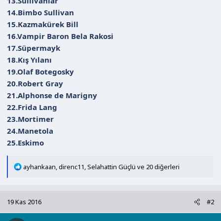
13.Sullivanlar
14.Bimbo Sullivan
15.Kazmakürek Bill
16.Vampir Baron Bela Rakosi
17.Süpermayk
18.Kış Yılanı
19.Olaf Botegosky
20.Robert Gray
21.Alphonse de Marigny
22.Frida Lang
23.Mortimer
24.Manetola
25.Eskimo
T
ayhankaan
,
direnc11
,
Selahattin Güçlü
ve 20 diğerleri
e
p
k
19 Kas 2016
#2
i
l