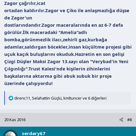
Zagor çağrılır,icat
ortadan kaldırılır.Zagor ve Çiko ile anlaşmazlığa düşse
de Zagor'un
dostlarındandır.Zagor maceralarında en az 6-7 defa
görülür.İlk maceradaki "Amelia"adlı
bomba,görünmezlik ilacı,zehirli gaz,kurbağa
adamlar,saldırgan böcekler,insan küçültme projesi gibi
uçuk kaçık buluşlarını okuduk.Hazretin en son gelişi
Çizgi Düşler Maksi Zagor 13.sayı olan "Verybad'in Yeni
Çılgınlığı".Trust Kalesi'nde kişilerin zihinlerini
başkalarına aktarma gibi abuk subuk bir proje
üzerinde çalışıyordu!
T
direnc11
,
Selahattin Güçlü
,
kmltuncer
ve 6 diğerleri
e
p
k
20 Kas 2016
#8
i
l
serdary67
e