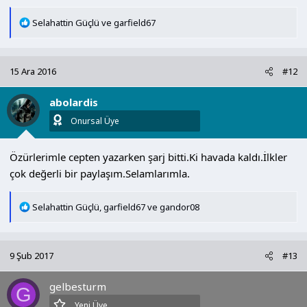
T
Selahattin Güçlü
ve
garfield67
e
p
k
15 Ara 2016
#12
i
l
abolardis
e
r
Onursal Üye
:
Özürlerimle cepten yazarken şarj bitti.Ki havada kaldı.İlkler
çok değerli bir paylaşım.Selamlarımla.
T
Selahattin Güçlü
,
garfield67
ve
gandor08
e
p
k
9 Şub 2017
#13
i
l
gelbesturm
e
G
r
Yeni Üye