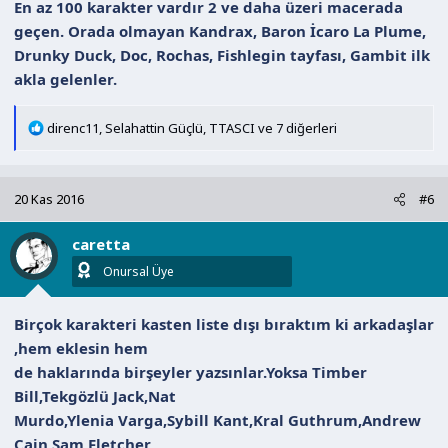
En az 100 karakter vardır 2 ve daha üzeri macerada
geçen. Orada olmayan Kandrax, Baron İcaro La Plume,
Drunky Duck, Doc, Rochas, Fishlegin tayfası, Gambit ilk
akla gelenler.
T
direnc11
,
Selahattin Güçlü
,
TTASCI
ve 7 diğerleri
e
p
k
20 Kas 2016
#6
i
l
caretta
e
r
Onursal Üye
:
Birçok karakteri kasten liste dışı bıraktım ki arkadaşlar
,hem eklesin hem
de haklarında birşeyler yazsınlar.Yoksa Timber
Bill,Tekgözlü Jack,Nat
Murdo,Ylenia Varga,Sybill Kant,Kral Guthrum,Andrew
Cain,Sam Fletcher,