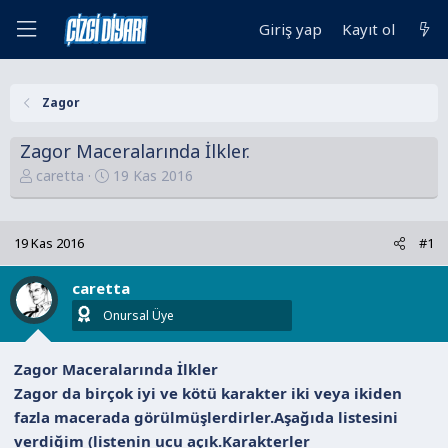
Giriş yap
Kayıt ol
Zagor
Zagor Maceralarında İlkler.
K
B
caretta
19 Kas 2016
o
a
n
ş
u
l
19 Kas 2016
#1
y
a
u
n
caretta
B
g
Onursal Üye
a
ı
ş
ç
Zagor Maceralarında İlkler
l
t
Zagor da birçok iyi ve kötü karakter iki veya ikiden
a
a
fazla macerada görülmüşlerdirler.Aşağıda listesini
t
r
a
i
verdiğim (listenin ucu açık.Karakterler