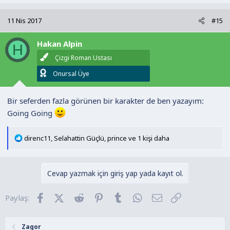
p
k
11 Nis 2017
#15
i
l
Hakan Alpin
e
H
r
Çizgi Roman Ustası
:
Onursal Üye
Bir seferden fazla görünen bir karakter de ben yazayım:
Going Going
T
direnc11
,
Selahattin Güçlü
,
prince
ve 1 kişi daha
e
p
k
Cevap yazmak için giriş yap yada kayıt ol.
i
l
Facebook
X (Twitter)
Reddit
Pinterest
Tumblr
WhatsApp
E-posta
Link
Paylaş:
e
r
:
Zagor