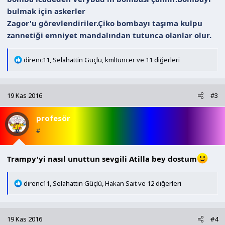
bulmak için askerler
Zagor'u görevlendiriler.Çiko bombayı taşıma kulpu
zannetiği emniyet mandalından tutunca olanlar olur.
T
direnc11
,
Selahattin Güçlü
,
kmltuncer
ve 11 diğerleri
e
p
k
19 Kas 2016
#3
i
l
profesör
e
r
#
:
Trampy'yi nasıl unuttun sevgili Atilla bey dostum
T
direnc11
,
Selahattin Güçlü
,
Hakan Sait
ve 12 diğerleri
e
p
k
19 Kas 2016
#4
i