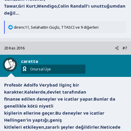
Tawar,Gri Kurt,Wendigo,Colin Randall'ı unuttuğumdan
değil...
T
direnc11
,
Selahattin Güçlü
,
TTASCI
ve 9 diğerleri
e
p
k
20 Kas 2016
#7
i
l
caretta
e
r
Onursal Üye
:
Profesör Adolfo Verybad ilginç bir
karakter.Kalelerde,devlet tarafından
finanse edilen deneyler ve icatlar yapar.Bunlar da
genellikle kötü niyetli
kişilerin ellerine geçer.Bu deneyler ve icatlar
Hellingen'in yaptığı,geniş
kitleleri etkileyen,zararlı şeyler değildirler.Neticede