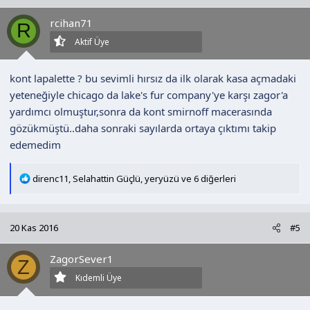
l
rcihan71
e
R
r
Aktif Üye
:
kont lapalette ? bu sevimli hırsız da ilk olarak kasa açmadaki
yeteneğiyle chicago da lake's fur company'ye karşı zagor'a
yardımcı olmuştur,sonra da kont smirnoff macerasında
gözükmüştü..daha sonraki sayılarda ortaya çıktımı takip
edemedim
T
direnc11
,
Selahattin Güçlü
,
yeryüzü
ve 6 diğerleri
e
p
k
20 Kas 2016
#5
i
l
ZagorSever1
e
Z
r
Kıdemli Üye
: