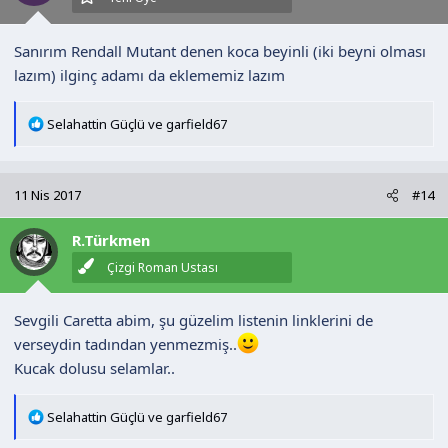
:
Sanırım Rendall Mutant denen koca beyinli (iki beyni olması
lazım) ilginç adamı da eklememiz lazım
T
Selahattin Güçlü
ve
garfield67
e
p
k
11 Nis 2017
#14
i
l
R.Türkmen
e
r
Çizgi Roman Ustası
:
Sevgili Caretta abim, şu güzelim listenin linklerini de
verseydin tadından yenmezmiş..
Kucak dolusu selamlar..
T
Selahattin Güçlü
ve
garfield67
e