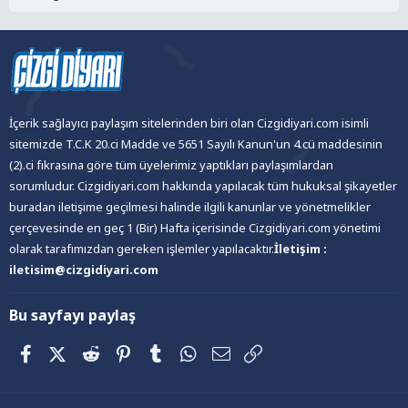
İçerik sağlayıcı paylaşım sitelerinden biri olan Cizgidiyari.com isimli
sitemizde T.C.K 20.ci Madde ve 5651 Sayılı Kanun'un 4.cü maddesinin
(2).ci fıkrasına göre tüm üyelerimiz yaptıkları paylaşımlardan
sorumludur. Cizgidiyari.com hakkında yapılacak tüm hukuksal şikayetler
buradan iletişime geçilmesi halinde ilgili kanunlar ve yönetmelikler
çerçevesinde en geç 1 (Bir) Hafta içerisinde Cizgidiyari.com yönetimi
olarak tarafımızdan gereken işlemler yapılacaktır.
İletişim :
iletisim@cizgidiyari.com
Bu sayfayı paylaş
Facebook
X (Twitter)
Reddit
Pinterest
Tumblr
WhatsApp
E-posta
Link