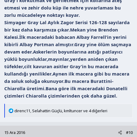
Gray’i korkutmak ve geriletmek için kollarına ateş
etmesi ve zehir dolu küp ile nehre yuvarlaması bu
zorlu mücadeleye noktayı koyar.
Simyager Gray Lal Aylık Zagor Serisi 126-128 sayılarda
bir kez daha karşımıza çıkar.Mekan yine Brendon
Kalesi.İlk maceradaki babacan Albay Farrell’in yerini
kibirli Albay Portman almıştır.Gray yine ölüm saçmaya
devam eder.Askerlerin boyunlarına astığı patlayıcı
yüklü boyunluklar,mayınlar,yerden aniden çıkan
tüfekler,cilt kavuran asitler Gray’in bu macerada
kullandığı yenilikler.Aynen ilk macera gibi bu macera
da soluk soluğa okunuyor.Bu macera Burattini-
Chiarolla üretimi.Bana göre ilk maceradaki Donatelli
çizimleri Chiarolla çizimlerinden çok daha güzel.
T
direnc11
,
Selahattin Güçlü
,
kmltuncer
ve 4 diğerleri
e
p
k
15 Ara 2016
#10
i