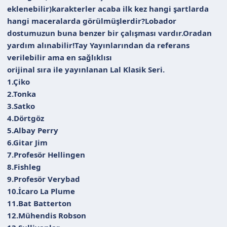
n
h
eklenebilir)karakterler acaba ilk kez hangi şartlarda
i
hangi maceralarda görülmüşlerdir?Lobador
dostumuzun buna benzer bir çalışması vardır.Oradan
yardım alınabilir!Tay Yayınlarından da referans
verilebilir ama en sağlıklısı
orijinal sıra ile yayınlanan Lal Klasik Seri.
1.Çiko
2.Tonka
3.Satko
4.Dörtgöz
5.Albay Perry
6.Gitar Jim
7.Profesör Hellingen
8.Fishleg
9.Profesör Verybad
10.İcaro La Plume
11.Bat Batterton
12.Mühendis Robson