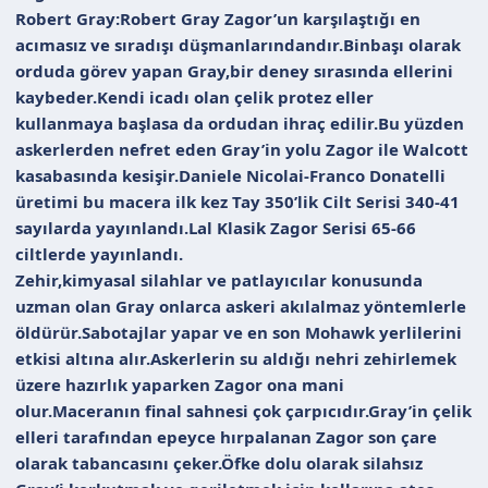
Robert Gray:Robert Gray Zagor’un karşılaştığı en
acımasız ve sıradışı düşmanlarındandır.Binbaşı olarak
orduda görev yapan Gray,bir deney sırasında ellerini
kaybeder.Kendi icadı olan çelik protez eller
kullanmaya başlasa da ordudan ihraç edilir.Bu yüzden
askerlerden nefret eden Gray’in yolu Zagor ile Walcott
kasabasında kesişir.Daniele Nicolai-Franco Donatelli
üretimi bu macera ilk kez Tay 350’lik Cilt Serisi 340-41
sayılarda yayınlandı.Lal Klasik Zagor Serisi 65-66
ciltlerde yayınlandı.
Zehir,kimyasal silahlar ve patlayıcılar konusunda
uzman olan Gray onlarca askeri akılalmaz yöntemlerle
öldürür.Sabotajlar yapar ve en son Mohawk yerlilerini
etkisi altına alır.Askerlerin su aldığı nehri zehirlemek
üzere hazırlık yaparken Zagor ona mani
olur.Maceranın final sahnesi çok çarpıcıdır.Gray’in çelik
elleri tarafından epeyce hırpalanan Zagor son çare
olarak tabancasını çeker.Öfke dolu olarak silahsız