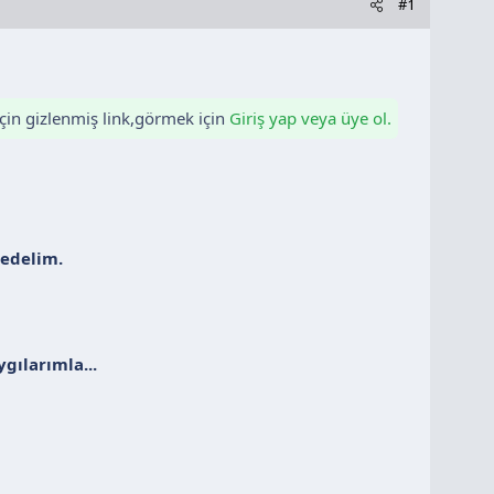
#1
için gizlenmiş link,görmek için
Giriş yap veya üye ol.
edelim.
gılarımla...