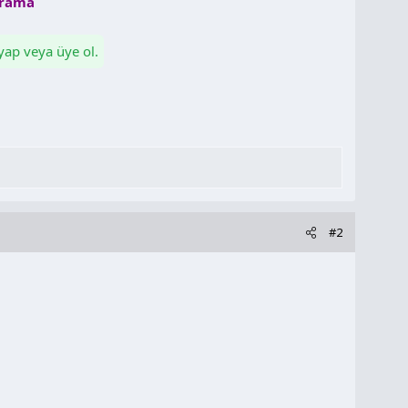
arama
 yap veya üye ol.
#2