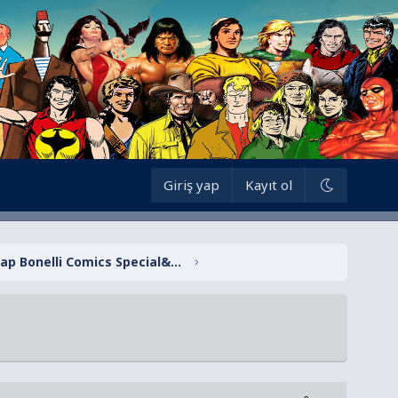
Giriş yap
Kayıt ol
Zagor Lal Kitap Bonelli Comics Special&Almanak Ser