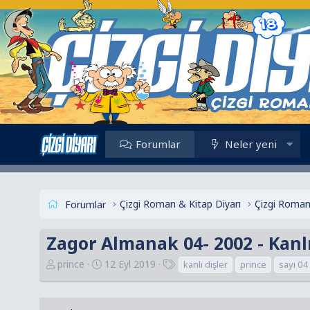
Forumlar
Neler yeni
Çizgi Roman & Kitap Diyarı
Çizgi Roman
Forumlar
Zagor Almanak 04- 2002 - Kanlı
K
B
E
prince
12 Eyl 2019
kanlı dişler
prince
sayı 04
o
a
t
n
ş
i
u
l
k