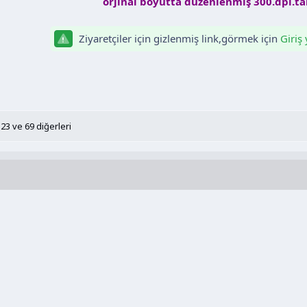
orjinal boyutta düzenlenmiş 300.dpi.t
Ziyaretçiler için gizlenmiş link,görmek için
Giriş
23
ve 69 diğerleri