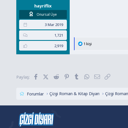
hayriflix
Onursal Üye
3 Mar 2019
1,721
T
1 kişi
2,919
e
p
k
i
l
Facebook
X (Twitter)
Reddit
Pinterest
Tumblr
WhatsApp
E-posta
Link
Paylaş:
e
r
:
Çizgi Roman & Kitap Diyarı
Çizgi Roman
Forumlar