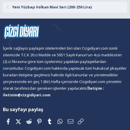
:
Yeni Yüzbaşı Volkan Mavi Seri (200-250 Lira)
İçerik sağlayıcı paylaşım sitelerinden biri olan Cizgidiyari.com isimli
sitemizde T.C.K 20.ci Madde ve 5651 Sayılı Kanun'un 4.cü maddesinin
(2).ci fıkrasına göre tüm üyelerimiz yaptıkları paylaşımlardan
sorumludur. Cizgidiyari.com hakkında yapılacak tüm hukuksal şikayetler
buradan iletişime geçilmesi halinde ilgili kanunlar ve yönetmelikler
çerçevesinde en geç 1 (Bir) Hafta içerisinde Cizgidiyari.com yönetimi
olarak tarafımızdan gereken işlemler yapılacaktır.
İletişim :
iletisim@cizgidiyari.com
Bu sayfayı paylaş
Facebook
X (Twitter)
Reddit
Pinterest
Tumblr
WhatsApp
E-posta
Link