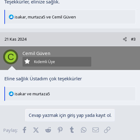
Teşekkürler, elinize sağlık.
T
isakar
,
murtaza5
ve
Cemil Güven
e
p
k
21 Kas 2024
#3
i
l
Cemil Güven
e
C
r
Kıdemli Üye
:
Eline sağlık Üstadım çok teşekkürler
T
isakar
ve
murtaza5
e
p
k
Cevap yazmak için giriş yap yada kayıt ol.
i
l
Facebook
X (Twitter)
Reddit
Pinterest
Tumblr
WhatsApp
E-posta
Link
Paylaş:
e
r