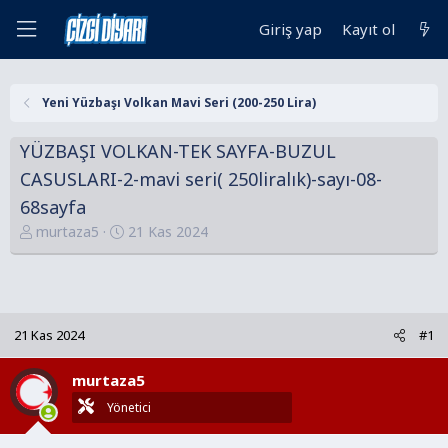
Giriş yap
Kayıt ol
Yeni Yüzbaşı Volkan Mavi Seri (200-250 Lira)
YÜZBAŞI VOLKAN-TEK SAYFA-BUZUL
CASUSLARI-2-mavi seri( 250liralık)-sayı-08-
68sayfa
K
B
murtaza5
21 Kas 2024
o
a
n
ş
u
l
y
a
21 Kas 2024
#1
u
n
B
g
murtaza5
a
ı
ş
ç
Yönetici
l
t