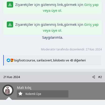
a
a
Ziyaretçiler için gizlenmiş link,görmek için
Giriş yap
t
r
veya üye ol.
a
i
n
h
i
Ziyaretçiler için gizlenmiş link,görmek için
Giriş yap
veya üye ol.
Saygılarımla.
Moderatör tarafında düzenlendi:
27 Kas 2024
T
bigfoot:course
,
sarilacivert
,
bilobeto
ve 43 diğerleri
e
p
k
21 Kas 2024
#2
i
l
Mali kılıç
e
r
Kıdemli Üye
: