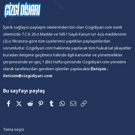
İçerik sağlayıcı paylaşım sitelerinden biri olan Cizgidiyari.com isimli
sitemizde T.C.K 20.ci Madde ve 5651 Sayılı Kanun'un 4.cü maddesinin
(2).ci fıkrasına göre tüm üyelerimiz yaptıkları paylaşımlardan
sorumludur. Cizgidiyari.com hakkında yapılacak tüm hukuksal şikayetler
buradan iletişime geçilmesi halinde ilgili kanunlar ve yönetmelikler
çerçevesinde en geç 1 (Bir) Hafta içerisinde Cizgidiyari.com yönetimi
olarak tarafımızdan gereken işlemler yapılacaktır.
İletişim :
iletisim@cizgidiyari.com
Bu sayfayı paylaş
Facebook
X (Twitter)
Reddit
Pinterest
Tumblr
WhatsApp
E-posta
Link
Tema seçici