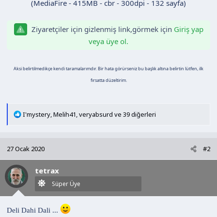
(MediaFire - 415MB - cbr - 300dpi - 132 sayfa)
n
h
i
Ziyaretçiler için gizlenmiş link,görmek için
Giriş yap
veya üye ol.
Aksi belirtilmedikçe kendi taramalarımdır. Bir hata görürseniz bu başlık altına belirtin lütfen, ilk
fırsatta düzeltirim.
T
I'mystery
,
Melih41
,
veryabsurd
ve 39 diğerleri
e
p
k
27 Ocak 2020
#2
i
l
tetrax
e
r
Süper Üye
:
Deli Dahi Dali ...