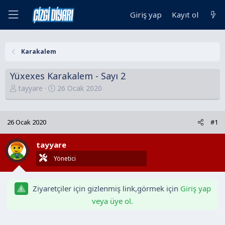
Giriş yap
Kayıt ol
Karakalem
Yüxexes Karakalem - Sayı 2
K
B
tayyare
26 Ocak 2020
o
a
n
ş
u
l
26 Ocak 2020
#1
y
a
u
n
tayyare
B
g
Yönetici
a
ı
ş
ç
l
t
Ziyaretçiler için gizlenmiş link,görmek için
Giriş yap
a
a
veya üye ol.
t
r
a
i