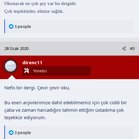
Okunacak ne çok şey var bu dergide.
Çok teşekkürler, elinize sağlık.
T
3 people
e
p
k
28 Ocak 2020
#3
i
l
direnc11
e
r
Yönetici
:
Nefis bir dergi. Çevir çevir oku.
Bu eseri arşivlerimize dahil edebilmemiz için çok ciddi bir
çaba ve zaman harcadığını tahmin ettiğim üstadıma çok
teşekkür ediyorum.
T
3 people
e