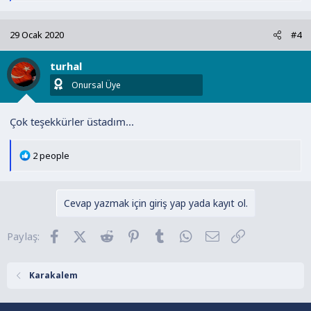
p
k
29 Ocak 2020
#4
i
l
turhal
e
r
Onursal Üye
:
Çok teşekkürler üstadım...
T
2 people
e
p
k
Cevap yazmak için giriş yap yada kayıt ol.
i
l
Facebook
X (Twitter)
Reddit
Pinterest
Tumblr
WhatsApp
E-posta
Link
Paylaş:
e
r
:
Karakalem