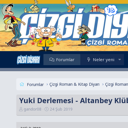
Forumlar
Neler yeni
Çizgi Roman & Kitap Diyarı
Çizgi Roman
Forumlar
Yuki Derlemesi - Altanbey Kl
K
B
gandor08
24 Şub 2019
o
a
n
ş
u
l