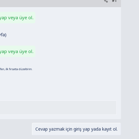
#1
 yap veya üye ol.
fa)
 yap veya üye ol.
n, ilk fırsatta düzeltirim.
Cevap yazmak için giriş yap yada kayıt ol.