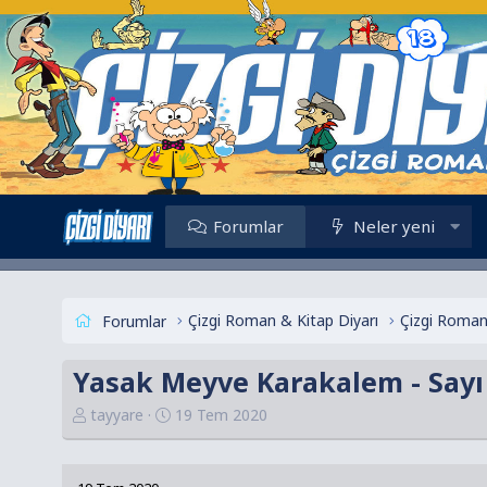
Forumlar
Neler yeni
Çizgi Roman & Kitap Diyarı
Forumlar
Yasak Meyve Karakalem - Sayı
K
B
tayyare
19 Tem 2020
o
a
n
ş
u
l