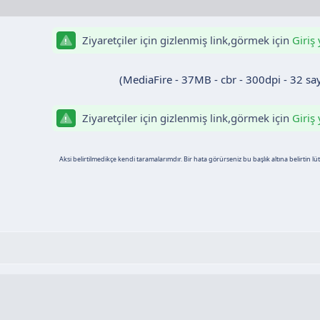
Ziyaretçiler için gizlenmiş link,görmek için
Giriş
(MediaFire - 37MB - cbr - 300dpi - 32 say
Ziyaretçiler için gizlenmiş link,görmek için
Giriş
Aksi belirtilmedikçe kendi taramalarımdır. Bir hata görürseniz bu başlık altına belirtin lütfe