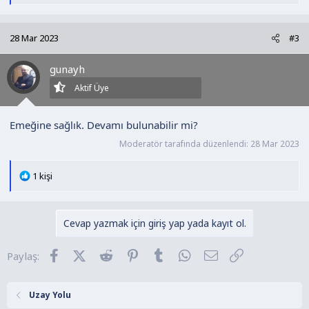
e
p
k
28 Mar 2023
#3
i
l
gunayh
e
r
Aktif Üye
:
Emeğine sağlık. Devamı bulunabilir mi?
Moderatör tarafında düzenlendi:
28 Mar 2023
T
1 kişi
e
p
k
Cevap yazmak için giriş yap yada kayıt ol.
i
l
Facebook
X (Twitter)
Reddit
Pinterest
Tumblr
WhatsApp
E-posta
Link
Paylaş:
e
r
:
Uzay Yolu