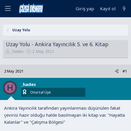
Giriş yap
Kayıt ol
Uzay Yolu
Uzay Yolu - Ankira Yayıncılık 5. ve 6. Kitap
K
B
_hades
2 May 2021
o
a
n
ş
u
l
2 May 2021
#1
y
a
u
n
_hades
H
B
g
Onursal Üye
a
ı
ş
ç
Ankira Yayıncılık tarafından yayınlanması düşünülen fakat
l
t
çevirisi hazır olduğu halde basılmayan iki kitap var. "Hayatta
a
a
Kalanlar" ve "Çatışma Bölgesi"
t
r
a
i