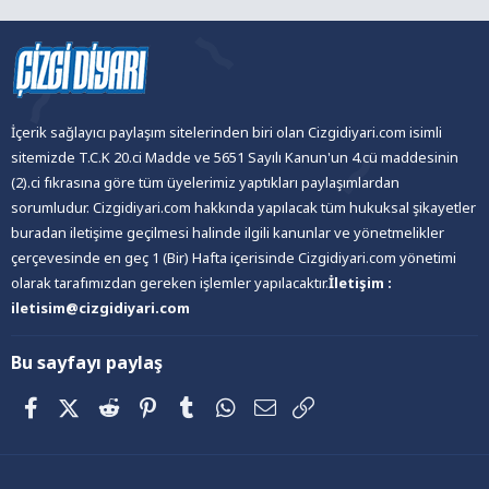
İçerik sağlayıcı paylaşım sitelerinden biri olan Cizgidiyari.com isimli
sitemizde T.C.K 20.ci Madde ve 5651 Sayılı Kanun'un 4.cü maddesinin
(2).ci fıkrasına göre tüm üyelerimiz yaptıkları paylaşımlardan
sorumludur. Cizgidiyari.com hakkında yapılacak tüm hukuksal şikayetler
buradan iletişime geçilmesi halinde ilgili kanunlar ve yönetmelikler
çerçevesinde en geç 1 (Bir) Hafta içerisinde Cizgidiyari.com yönetimi
olarak tarafımızdan gereken işlemler yapılacaktır.
İletişim :
iletisim@cizgidiyari.com
Bu sayfayı paylaş
Facebook
X (Twitter)
Reddit
Pinterest
Tumblr
WhatsApp
E-posta
Link