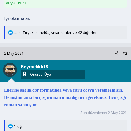
veya üye ol.
İyi okumalar.
T
Lami Tiryaki
,
emel04
,
sinan.dinler
ve 42 diğerleri
e
p
k
2 May 2021
#2
i
l
Beymelikli18
e
r
Onursal Üye
:
Ellerine sağlık cbr formatında veya rarlı dosya veremezmisin.
Demiştim ama bu çizgiroman olmadığı için gerekmez. Ben çizgi
roman sanmıştım.
Son düzenleme:
2 May 2021
T
1 kişi