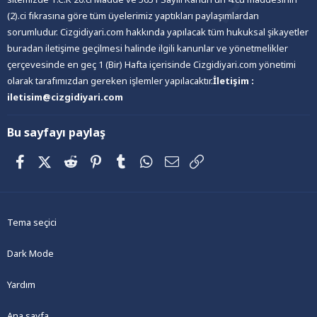
(2).ci fıkrasına göre tüm üyelerimiz yaptıkları paylaşımlardan
sorumludur. Cizgidiyari.com hakkında yapılacak tüm hukuksal şikayetler
buradan iletişime geçilmesi halinde ilgili kanunlar ve yönetmelikler
çerçevesinde en geç 1 (Bir) Hafta içerisinde Cizgidiyari.com yönetimi
olarak tarafımızdan gereken işlemler yapılacaktır.
İletişim :
iletisim@cizgidiyari.com
Bu sayfayı paylaş
Facebook
X (Twitter)
Reddit
Pinterest
Tumblr
WhatsApp
E-posta
Link
Tema seçici
Dark Mode
Yardım
Ana sayfa