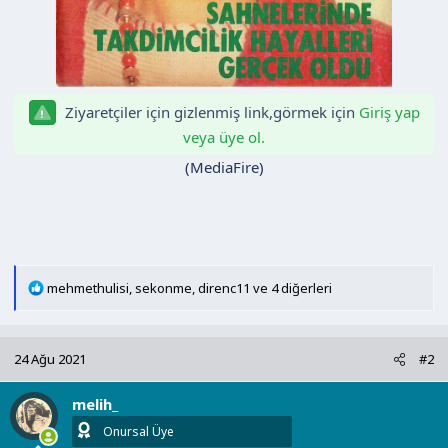
Ziyaretçiler için gizlenmiş link,görmek için
Giriş yap
veya üye ol.
(MediaFire)
T
mehmethulisi
,
sekonme
,
direnc11
ve 4 diğerleri
e
p
k
24 Ağu 2021
#2
i
l
melih_
e
r
Onursal Üye
: