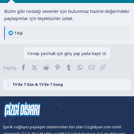
Bizim gibi nostalji severler için bulunmaz hazine değerindeki
paylaşımlar için teşekkürler üstat.
T
1 kişi
e
p
k
Cevap yazmak için giriş yap yada kayıt ol.
i
l
Facebook
X (Twitter)
Reddit
Pinterest
Tumblr
WhatsApp
E-posta
Link
Paylaş:
e
r
:
TV'de 7 Gün & TV'de 7 Gong
İçerik sağlayıcı paylaşım sitelerinden biri olan Cizgidiyari.com isimli
sitemizde T.C.K 20.ci Madde ve 5651 Sayılı Kanun'un 4.cü maddesinin