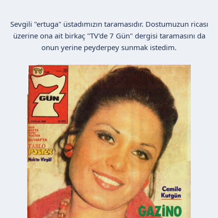
n
h
i
Sevgili "ertuga" üstadımızın taramasıdır. Dostumuzun ricası
üzerine ona ait birkaç "TV'de 7 Gün" dergisi taramasını da
onun yerine peyderpey sunmak istedim.