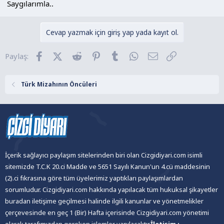
Saygılarımla..
Cevap yazmak için giriş yap yada kayıt ol.
Facebook
X (Twitter)
Reddit
Pinterest
Tumblr
WhatsApp
E-posta
Link
Paylaş:
Türk Mizahının Öncüleri
İçerik sağlayıcı paylaşım sitelerinden biri olan Cizgidiyari.com isimli
sitemizde T.C.K 20.ci Madde ve 5651 Sayılı Kanun'un 4.cü maddesinin
(2).ci fıkrasına göre tüm üyelerimiz yaptıkları paylaşımlardan
sorumludur. Cizgidiyari.com hakkında yapılacak tüm hukuksal şikayetler
buradan iletişime geçilmesi halinde ilgili kanunlar ve yönetmelikler
çerçevesinde en geç 1 (Bir) Hafta içerisinde Cizgidiyari.com yönetimi