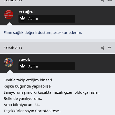
6 Ocak 2013
#4
ertuğrul
Admin
Eline sağlık değerli dostum,teşekkür ederim.
8 Ocak 2013
#5
savok
Admin
Keyifle takip ettiğim bir seri..
Keşke bugünde yapılabilse..
Sanıyorum şimdiki kuşakta mizah çizeri oldukça fazla..
Belki de yanılıyorum..
Ama bilmiyorum ki..
Teşekkürler sayın CortoMaltese..