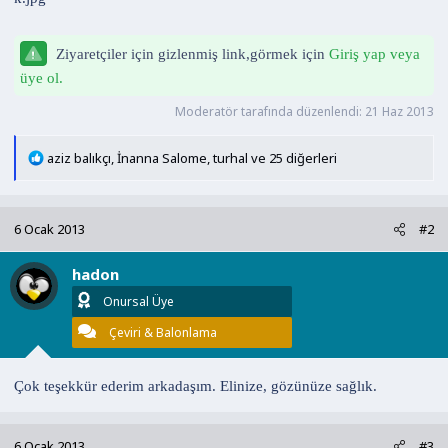
n
h
i
Ziyaretçiler için gizlenmiş link,görmek için
Giriş yap veya
üye ol.
Moderatör tarafında düzenlendi:
21 Haz 2013
T
aziz balıkçı
,
İnanna Salome
,
turhal
ve 25 diğerleri
e
p
k
6 Ocak 2013
#2
i
l
hadon
e
r
Onursal Üye
:
Çeviri & Balonlama
Çok teşekkür ederim arkadaşım. Elinize, gözünüze sağlık.
6 Ocak 2013
#3