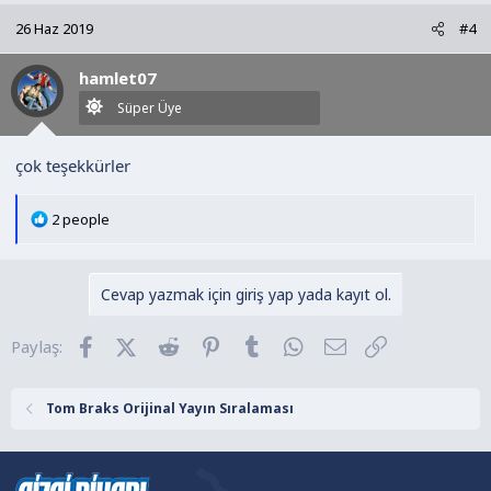
k
26 Haz 2019
#4
i
l
hamlet07
e
r
Süper Üye
:
çok teşekkürler
T
2 people
e
p
k
Cevap yazmak için giriş yap yada kayıt ol.
i
l
Facebook
X (Twitter)
Reddit
Pinterest
Tumblr
WhatsApp
E-posta
Link
Paylaş:
e
r
:
Tom Braks Orijinal Yayın Sıralaması