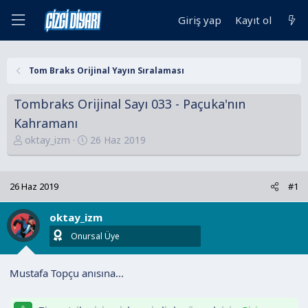
Giriş yap
Kayıt ol
Tom Braks Orijinal Yayın Sıralaması
Tombraks Orijinal Sayı 033 - Paçuka'nın
Kahramanı
K
B
oktay_izm
26 Haz 2019
o
a
n
ş
u
l
26 Haz 2019
#1
y
a
u
n
oktay_izm
B
g
Onursal Üye
a
ı
ş
ç
Mustafa Topçu anısına...
l
t
a
a
t
r