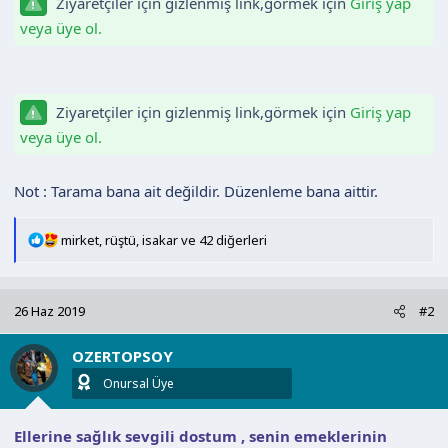
Ziyaretçiler için gizlenmiş link,görmek için
Giriş yap
a
i
veya üye ol.
n
h
i
Ziyaretçiler için gizlenmiş link,görmek için
Giriş yap
veya üye ol.
Not : Tarama bana ait değildir. Düzenleme bana aittir.
T
mirket
,
rüştü
,
isakar
ve 42 diğerleri
e
p
k
26 Haz 2019
#2
i
l
OZERTOPSOY
e
r
Onursal Üye
:
Ellerine sağlık sevgili dostum , senin emeklerinin