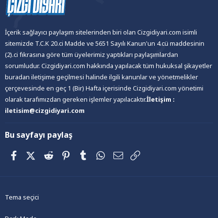
İçerik sağlayıcı paylaşım sitelerinden biri olan Cizgidiyari.com isimli
sitemizde T.C.K 20.ci Madde ve 5651 Sayılı Kanun'un 4.cü maddesinin
(2).ci fıkrasına göre tüm üyelerimiz yaptıkları paylaşımlardan
sorumludur. Cizgidiyari.com hakkında yapılacak tüm hukuksal şikayetler
buradan iletişime geçilmesi halinde ilgili kanunlar ve yönetmelikler
çerçevesinde en geç 1 (Bir) Hafta içerisinde Cizgidiyari.com yönetimi
olarak tarafımızdan gereken işlemler yapılacaktır.
İletişim :
iletisim@cizgidiyari.com
Bu sayfayı paylaş
Facebook
X (Twitter)
Reddit
Pinterest
Tumblr
WhatsApp
E-posta
Link
Tema seçici