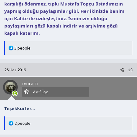
karşılığı ödenmez, tıpkı Mustafa Topçu üstadımızın
yapmış olduğu paylaşımlar gibi. Her ikinizde benim
için Kalite ile özdeşleştiniz. İsminizin olduğu
paylaşımları gözü kapalı indirir ve arşivime gözü
kapalı katarım.
T
3 people
e
p
k
26 Haz 2019
#3
i
l
muratti
e
r
Aktif Üye
:
Teşekkürler...
T
2 people
e
p