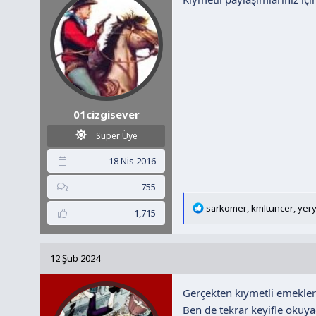
r
:
01cizgisever
Süper Üye
18 Nis 2016
755
T
sarkomer
,
kmltuncer
,
yer
1,715
e
p
k
12 Şub 2024
i
l
Gerçekten kıymetli emeklerl
e
r
Ben de tekrar keyifle okuyac