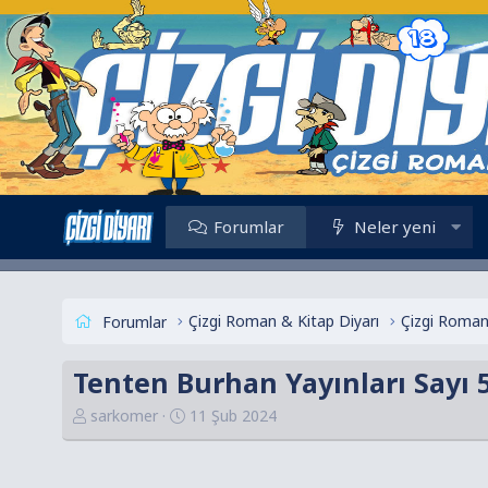
Forumlar
Neler yeni
Çizgi Roman & Kitap Diyarı
Çizgi Roman
Forumlar
Tenten Burhan Yayınları Sayı 5
K
B
sarkomer
11 Şub 2024
o
a
n
ş
u
l