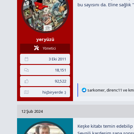
:
bu sayısını da. Eline sağlık
yeryüzü
Yönetici
3 Eki 2011
18,151
92,522
T
sarkomer
,
direnc11
ve
km
hiçbiryerde :)
e
p
k
12 Şub 2024
i
l
Keşke kitabı temin edebilip
e
r
Sevgili kardeşim sana sonsu