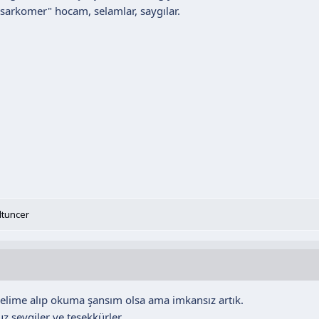
 "sarkomer" hocam, selamlar, saygılar.
ltuncer
 elime alıp okuma şansım olsa ama imkansız artık.
z sevgiler ve teşekkürler.