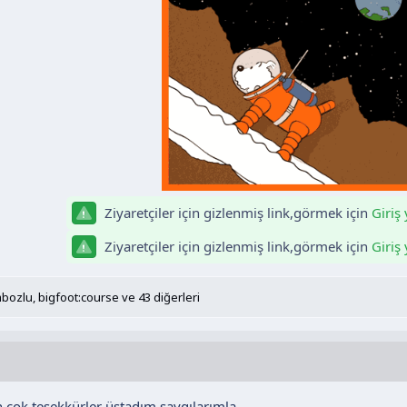
Ziyaretçiler için gizlenmiş link,görmek için
Giriş
Ziyaretçiler için gizlenmiş link,görmek için
Giriş
bozlu
,
bigfoot:course
ve 43 diğerleri
in çok teşekkürler üstadım saygılarımla.