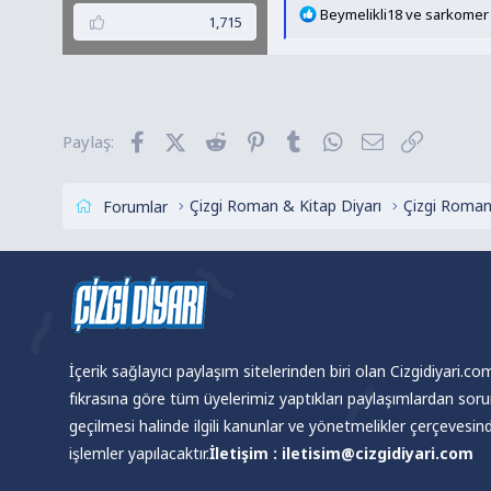
T
Beymelikli18
ve
sarkomer
1,715
e
p
k
i
l
Facebook
X (Twitter)
Reddit
Pinterest
Tumblr
WhatsApp
E-posta
Link
Paylaş:
e
r
:
Çizgi Roman & Kitap Diyarı
Çizgi Roman
Forumlar
İçerik sağlayıcı paylaşım sitelerinden biri olan Cizgidiyari.c
fıkrasına göre tüm üyelerimiz yaptıkları paylaşımlardan sor
geçilmesi halinde ilgili kanunlar ve yönetmelikler çerçevesi
işlemler yapılacaktır.
İletişim : iletisim@cizgidiyari.com