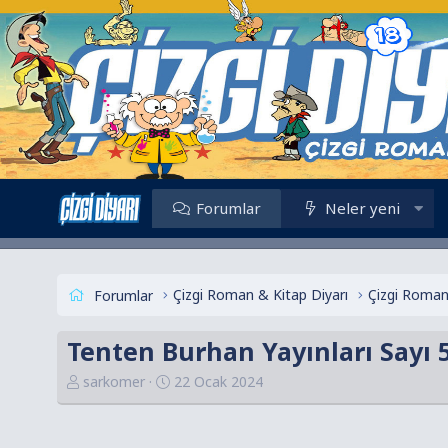
Forumlar
Neler yeni
Çizgi Roman & Kitap Diyarı
Çizgi Roman
Forumlar
Tenten Burhan Yayınları Sayı 5
K
B
sarkomer
22 Ocak 2024
o
a
n
ş
u
l