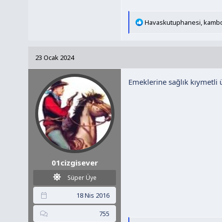
T
Havaskutuphanesi
,
kambo
e
p
k
23 Ocak 2024
i
l
Emeklerine sağlık kıymetli 
e
r
:
01cizgisever
Süper Üye
18 Nis 2016
755