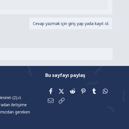
Cevap yazmak için giriş yap yada kayıt ol.
Bu sayfayı paylaş
Facebook
X (Twitter)
Reddit
Pinterest
Tumblr
WhatsAp
sinin (2).ci
E-posta
Link
radan iletişime
afımızdan gereken