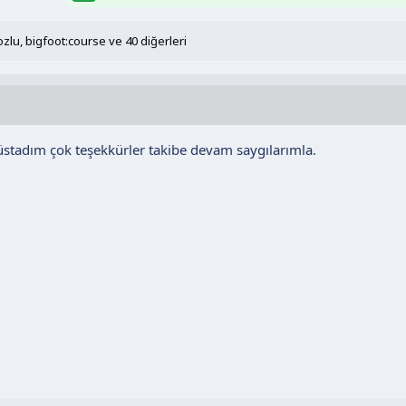
zlu
,
bigfoot:course
ve 40 diğerleri
üstadım çok teşekkürler takibe devam saygılarımla.