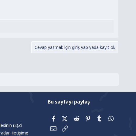
Cevap yazmak için giriş yap yada kayıt ol.
Bu sayfayı paylaş
Facebook
X (Twitter)
Reddit
Pinterest
Tumblr
WhatsAp
sinin (2).ci
E-posta
Link
radan iletişime