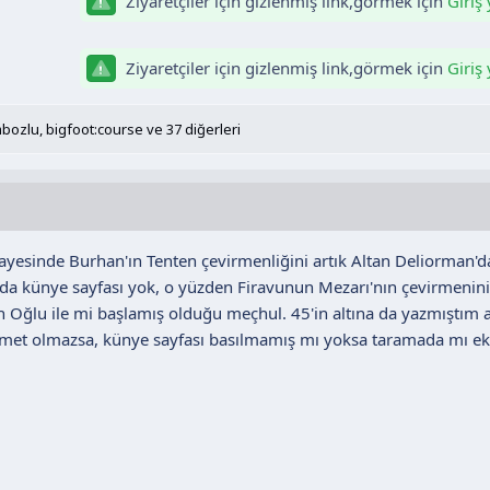
Ziyaretçiler için gizlenmiş link,görmek için
Giriş
Ziyaretçiler için gizlenmiş link,görmek için
Giriş
bozlu
,
bigfoot:course
ve 37 diğerleri
sayesinde Burhan'ın Tenten çevirmenliğini artık Altan Deliorman'
ında künye sayfası yok, o yüzden Firavunun Mezarı'nın çevirmenin
n Oğlu ile mi başlamış olduğu meçhul. 45'in altına da yazmıştım 
ahmet olmazsa, künye sayfası basılmamış mı yoksa taramada mı eks