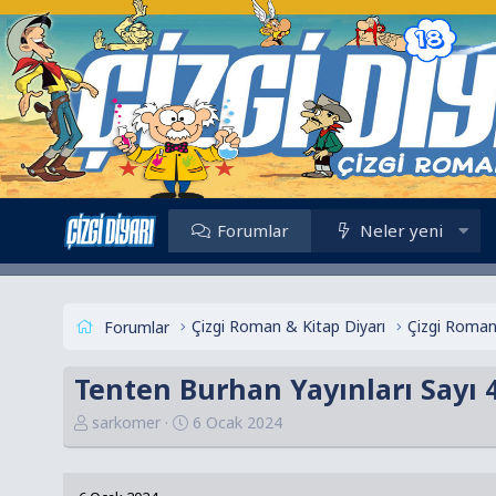
Forumlar
Neler yeni
Çizgi Roman & Kitap Diyarı
Çizgi Roman
Forumlar
Tenten Burhan Yayınları Sayı 4
K
B
sarkomer
6 Ocak 2024
o
a
n
ş
u
l