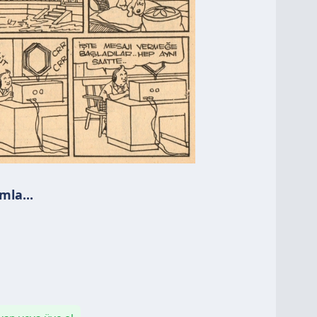
mla...