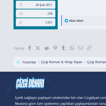
20 Şub 2011
278
T
Atlas Mert
1,331
e
p
k
i
l
Facebook
X (Twitter)
Reddit
Pinterest
Tumblr
WhatsApp
E-posta
Link
Paylaş:
e
r
:
Çizgi Roman & Kitap Diyarı
Çizgi Roman
Forumlar
İçerik sağlayıcı paylaşım sitelerinden biri olan Cizgidiyari.c
fıkrasına göre tüm üyelerimiz yaptıkları paylaşımlardan sor