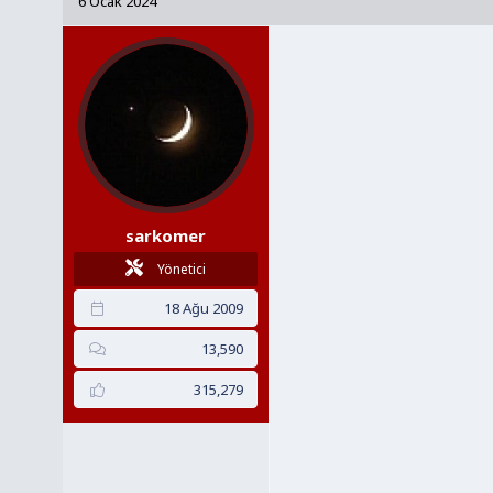
6 Ocak 2024
y
a
u
n
B
g
a
ı
ş
ç
l
t
a
a
t
r
a
i
sarkomer
n
h
i
Yönetici
18 Ağu 2009
13,590
315,279