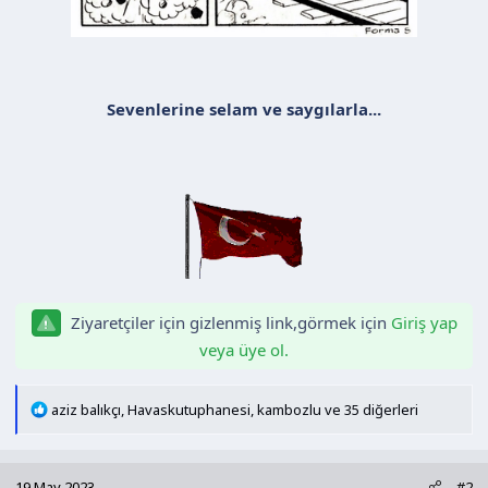
Sevenlerine selam ve saygılarla...
Ziyaretçiler için gizlenmiş link,görmek için
Giriş yap
veya üye ol.
T
aziz balıkçı
,
Havaskutuphanesi
,
kambozlu
ve 35 diğerleri
e
p
k
19 May 2023
#2