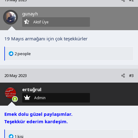
i
l
gunayh
e
r
Aktif Üye
:
19 Mayıs armağanı için çok teşekkürler
T
2 people
e
p
k
20 May 2023
#3
i
l
ertuğrul
e
r
Admin
:
Emek dolu güzel paylaşımlar.
Teşekkür ederim kardeşim.
T
1 kişi