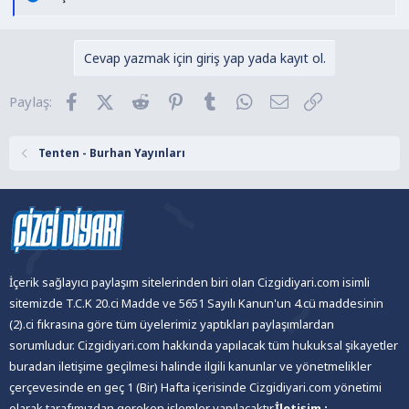
e
p
k
Cevap yazmak için giriş yap yada kayıt ol.
i
l
Facebook
X (Twitter)
Reddit
Pinterest
Tumblr
WhatsApp
E-posta
Link
Paylaş:
e
r
:
Tenten - Burhan Yayınları
İçerik sağlayıcı paylaşım sitelerinden biri olan Cizgidiyari.com isimli
sitemizde T.C.K 20.ci Madde ve 5651 Sayılı Kanun'un 4.cü maddesinin
(2).ci fıkrasına göre tüm üyelerimiz yaptıkları paylaşımlardan
sorumludur. Cizgidiyari.com hakkında yapılacak tüm hukuksal şikayetler
buradan iletişime geçilmesi halinde ilgili kanunlar ve yönetmelikler
çerçevesinde en geç 1 (Bir) Hafta içerisinde Cizgidiyari.com yönetimi
olarak tarafımızdan gereken işlemler yapılacaktır.
İletişim :