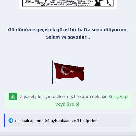
Gönlünüzce geçecek güzel bir hafta sonu diliyorum.
Selam ve saygılar...
Ziyaretçiler için gizlenmiş link,görmek için
Giriş yap
veya üye ol.
T
aziz balıkçı
,
emel04
,
ayhankaan
ve 31 diğerleri
e
p