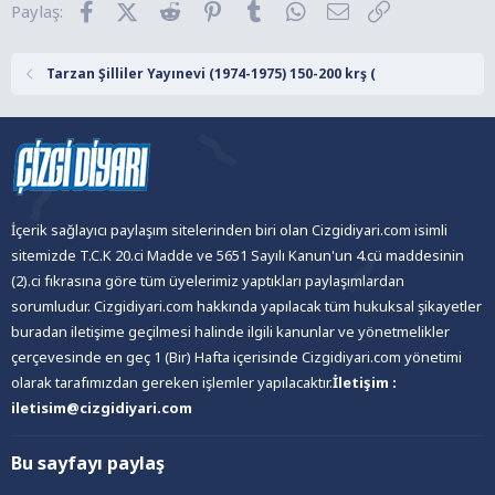
Facebook
X (Twitter)
Reddit
Pinterest
Tumblr
WhatsApp
E-posta
Link
Paylaş:
e
r
:
Tarzan Şilliler Yayınevi (1974-1975) 150-200 krş (
İçerik sağlayıcı paylaşım sitelerinden biri olan Cizgidiyari.com isimli
sitemizde T.C.K 20.ci Madde ve 5651 Sayılı Kanun'un 4.cü maddesinin
(2).ci fıkrasına göre tüm üyelerimiz yaptıkları paylaşımlardan
sorumludur. Cizgidiyari.com hakkında yapılacak tüm hukuksal şikayetler
buradan iletişime geçilmesi halinde ilgili kanunlar ve yönetmelikler
çerçevesinde en geç 1 (Bir) Hafta içerisinde Cizgidiyari.com yönetimi
olarak tarafımızdan gereken işlemler yapılacaktır.
İletişim :
iletisim@cizgidiyari.com
Bu sayfayı paylaş