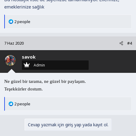
emeklerinize sağlık
T
2 people
e
p
k
7 Haz 2020
#4
i
l
savok
e
r
Admin
:
Ne güzel bir tarama, ne güzel bir paylaşım.
Teşekkürler dostum.
T
2 people
e
p
k
Cevap yazmak için giriş yap yada kayıt ol.
i
l