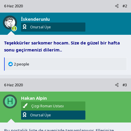
k
6 Haz 2020
#2
i
l
İskenderunlu
e
r
Onursal Üye
:
Teşekkürler sarkomer hocam. Size de güzel bir hafta
sonu geçirmenizi dilerim..
T
2 people
e
p
k
6 Haz 2020
#3
i
l
Hakan Alpin
e
H
r
Çizgi Roman Ustası
:
Onursal Üye
Bu nostaljik liste de sayenizde tamamlanıyor. Ellerinize,