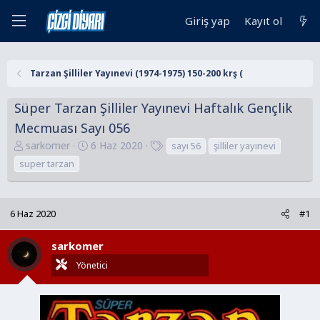
Giriş yap
Kayıt ol
Tarzan Şilliler Yayınevi (1974-1975) 150-200 krş (
Süper Tarzan Şilliler Yayınevi Haftalık Gençlik
Mecmuası Sayı 056
K
B
E
sarkomer
6 Haz 2020
sayı 56
şilliler yayınevi
o
a
t
super tarzan
n
ş
i
u
l
k
y
a
e
6 Haz 2020
#1
u
n
t
B
g
l
sarkomer
a
ı
e
Yönetici
ş
ç
r
l
t
a
a
t
r