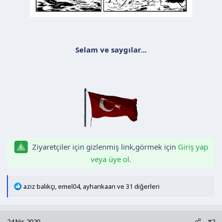
Selam ve saygılar...
Ziyaretçiler için gizlenmiş link,görmek için
Giriş yap
veya üye ol.
T
aziz balıkçı
,
emel04
,
ayhankaan
ve 31 diğerleri
e
p
k
24 Nis 2020
#2