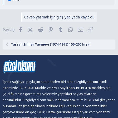
e
p
k
Cevap yazmak için giriş yap yada kayıt ol.
i
l
Facebook
X (Twitter)
Reddit
Pinterest
Tumblr
WhatsApp
E-posta
Link
Paylaş:
e
r
:
Tarzan Şilliler Yayınevi (1974-1975) 150-200 krş (
İçerik sağlayıcı paylaşım sitelerinden biri olan Cizgidiyari.com isimli
sitemizde T.C.K 20.ci Madde ve 5651 Sayılı Kanun'un 4.cü maddesinin
(2).ci fıkrasına göre tüm üyelerimiz yaptıkları paylaşımlardan
sorumludur. Cizgidiyari.com hakkında yapılacak tüm hukuksal şikayetler
buradan iletişime geçilmesi halinde ilgili kanunlar ve yönetmelikler
çerçevesinde en geç 1 (Bir) Hafta içerisinde Cizgidiyari.com yönetimi