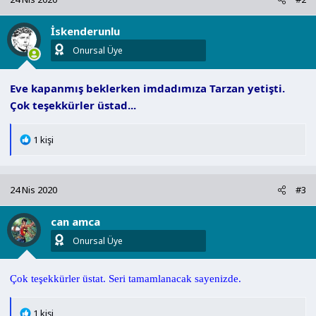
i
l
İskenderunlu
e
r
Onursal Üye
:
Eve kapanmış beklerken imdadımıza Tarzan yetişti.
Çok teşekkürler üstad...
T
1 kişi
e
p
k
24 Nis 2020
#3
i
l
can amca
e
r
Onursal Üye
:
Çok teşekkürler üstat. Seri tamamlanacak sayenizde.
T
1 kişi