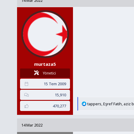
14 Mar 2022
y
a
u
n
B
g
a
ı
ş
ç
l
t
a
a
t
r
a
i
murtaza5
n
h
i
Yönetici
15 Tem 2009
15,910
T
tappers
,
Eşref Fatih
,
aziz b
470,277
e
p
k
14 Mar 2022
i
l