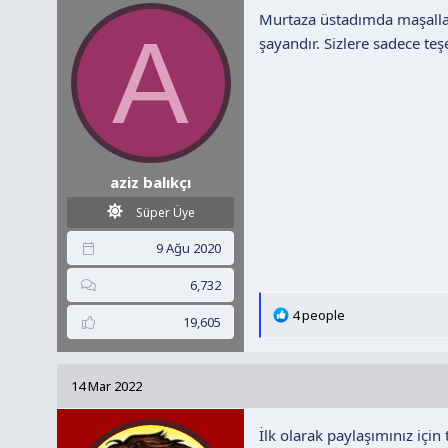
Murtaza üstadımda maşallah
e
A
r
şayandır. Sizlere sadece t
:
aziz balıkçı
Süper Üye
9 Ağu 2020
6,732
T
4 people
19,605
e
p
k
14 Mar 2022
i
l
İlk olarak paylaşımınız için
e