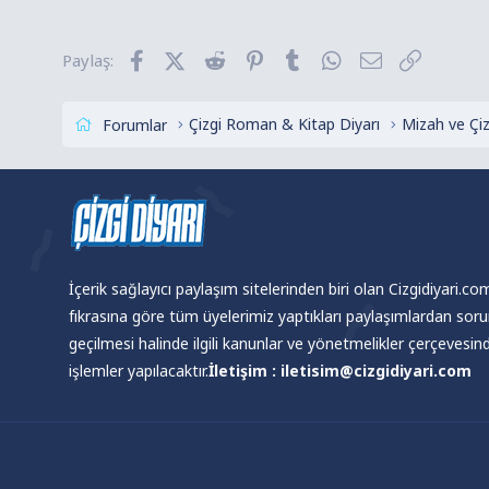
i
l
Facebook
X (Twitter)
Reddit
Pinterest
Tumblr
WhatsApp
E-posta
Link
Paylaş:
e
r
:
Çizgi Roman & Kitap Diyarı
Mizah ve Çi
Forumlar
İçerik sağlayıcı paylaşım sitelerinden biri olan Cizgidiyari.c
fıkrasına göre tüm üyelerimiz yaptıkları paylaşımlardan sor
geçilmesi halinde ilgili kanunlar ve yönetmelikler çerçevesi
işlemler yapılacaktır.
İletişim : iletisim@cizgidiyari.com