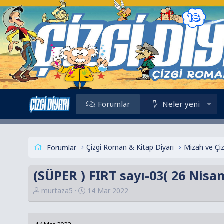
Forumlar
Neler yeni
Çizgi Roman & Kitap Diyarı
Mizah ve Çi
Forumlar
(SÜPER ) FIRT sayı-03( 26 Nisa
K
B
murtaza5
14 Mar 2022
o
a
n
ş
u
l