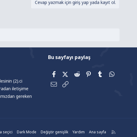
Cevap yazmak için giriş yap yada kayıt ol.
Bu sayfayı paylaş
Facebook
X (Twitter)
Reddit
Pinterest
Tumblr
WhatsAp
sinin (2).ci
E-posta
Link
radan iletişime
afımızdan gereken
R
 seçici
Dark Mode
Değiştir genişlik
Yardım
Ana sayfa