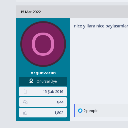
p
k
15 Mar 2022
i
l
nice yıllara nice paylasımla
e
O
r
:
orgunvaran
Onursal Üye
15 Şub 2016
844
T
2 people
1,802
e
p
k