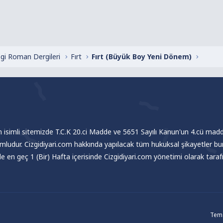
zgi Roman Dergileri
Fırt
Fırt (Büyük Boy Yeni Dönem)
om isimli sitemizde T.C.K 20.ci Madde ve 5651 Sayılı Kanun'un 4.cü madde
umludur. Cizgidiyari.com hakkında yapılacak tüm hukuksal şikayetler bu
nde en geç 1 (Bir) Hafta içerisinde Cizgidiyari.com yönetimi olarak tar
Tema