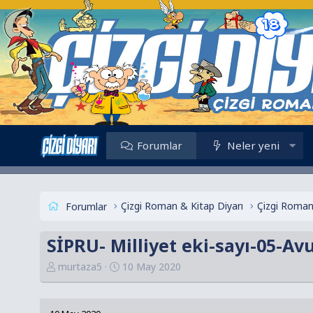
Forumlar
Neler yeni
Çizgi Roman & Kitap Diyarı
Çizgi Roman
Forumlar
SİPRU- Milliyet eki-sayı-05-Av
K
B
murtaza5
10 May 2020
o
a
n
ş
u
l