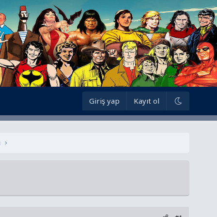
Giriş yap
Kayıt ol
i