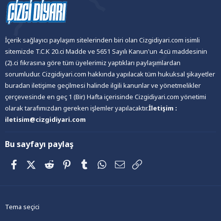
İçerik sağlayıcı paylaşım sitelerinden biri olan Cizgidiyari.com isimli
sitemizde T.C.K 20.ci Madde ve 5651 Sayılı Kanun'un 4.cü maddesinin
(2).ci fıkrasına göre tüm üyelerimiz yaptıkları paylaşımlardan
sorumludur. Cizgidiyari.com hakkında yapılacak tüm hukuksal şikayetler
buradan iletişime geçilmesi halinde ilgili kanunlar ve yönetmelikler
çerçevesinde en geç 1 (Bir) Hafta içerisinde Cizgidiyari.com yönetimi
olarak tarafımızdan gereken işlemler yapılacaktır.
İletişim :
iletisim@cizgidiyari.com
Bu sayfayı paylaş
Facebook
X (Twitter)
Reddit
Pinterest
Tumblr
WhatsApp
E-posta
Link
Tema seçici