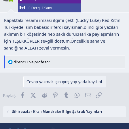
r
:
E-Dergi Takımı
Kapaktaki resamı imzası ilgimi çekti (Lucky Luke) Red Kit'in
Türkiyede isim babasıdır ferdi sayışman,o inci gibi yazıları
aklımın bir köşesinde hep saklı durur.Harika paylaşımların
için TEŞEKKÜRLER sevgili dostum.Öncelikle sana ve
sandığına ALLAH zeval vermesin.
T
direnc11
ve
profesör
e
p
k
Cevap yazmak için giriş yap yada kayıt ol.
i
l
Facebook
X (Twitter)
Reddit
Pinterest
Tumblr
WhatsApp
E-posta
Link
Paylaş:
e
r
:
Sihirbazlar Kralı Mandrake Bilge Şakrak Yayınları