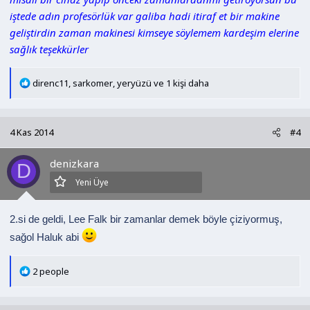
iştede adın profesörlük var galiba hadi itiraf et bir makine
geliştirdin zaman makinesi kimseye söylemem kardeşim elerine
sağlık teşekkürler
T
direnc11
,
sarkomer
,
yeryüzü
ve 1 kişi daha
e
p
k
4 Kas 2014
#4
i
l
denizkara
e
D
r
Yeni Üye
:
2.si de geldi, Lee Falk bir zamanlar demek böyle çiziyormuş,
sağol Haluk abi
T
2 people
e
p