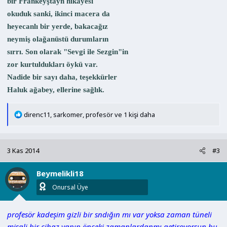
bir Frankeyştayn hikayesi
okuduk sanki, ikinci macera da
heyecanlı bir yerde, bakacağız
neymiş olağanüstü durumların
sırrı. Son olarak "Sevgi ile Sezgin"in
zor kurtuldukları öykü var.
Nadide bir sayı daha, teşekkürler
Haluk ağabey, ellerine sağlık.
T
direnc11
,
sarkomer
,
profesör
ve 1 kişi daha
e
p
k
3 Kas 2014
#3
i
l
Beymelikli18
e
r
Onursal Üye
:
profesör kadeşim gizli bir sndığın mı var yoksa zaman tüneli
misali bir cihaz yapıp önceki zamanlardanmı getiroyorsun bu