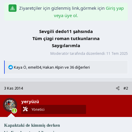
a
i
Ziyaretçiler için gizlenmiş link,görmek için
Giriş yap
n
h
veya üye ol.
i
Sevgili dedo11 şahsında
Tüm çizgi roman tutkunlarına
Saygılarımla​
Moderatör tarafında düzenlendi:
11 Tem 2025
T
Kaya Ö
,
emel04
,
Hakan Alpin
ve 36 diğerleri
e
p
k
3 Kas 2014
#2
i
l
yeryüzü
e
r
Yönetici
:
Kapaktaki de kimmiş derken