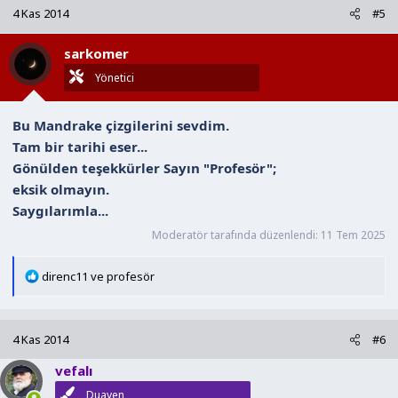
k
4 Kas 2014
#5
i
l
sarkomer
e
r
Yönetici
:
Bu Mandrake çizgilerini sevdim.
Tam bir tarihi eser...
Gönülden teşekkürler Sayın "Profesör";
eksik olmayın.
Saygılarımla...
Moderatör tarafında düzenlendi:
11 Tem 2025
T
direnc11
ve
profesör
e
p
k
4 Kas 2014
#6
i
l
vefalı
e
Duayen