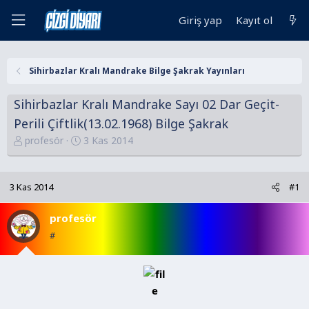
Giriş yap
Kayıt ol
Sihirbazlar Kralı Mandrake Bilge Şakrak Yayınları
Sihirbazlar Kralı Mandrake Sayı 02 Dar Geçit-
Perili Çiftlik(13.02.1968) Bilge Şakrak
K
B
profesör
3 Kas 2014
o
a
n
ş
u
l
3 Kas 2014
#1
y
a
u
n
profesör
B
g
#
a
ı
ş
ç
l
t
a
a
t
r