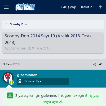
Giriş yap
Kayıt ol
Scooby Doo
Scooby-Doo 2014 Sayı 19 (Aralık 2013-Ocak
2014)
K
B
gizemlover
9 Tem 2018
o
a
n
ş
u
l
9 Tem 2018
#1
y
a
u
n
gizemlover
B
g
Onursal Üye
a
ı
ş
ç
l
t
Ziyaretçiler için gizlenmiş link,görmek için
Giriş yap
a
a
veya üye ol.
t
r