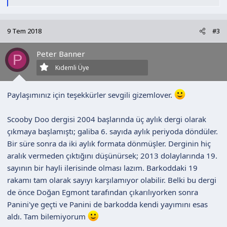
e
p
k
9 Tem 2018
#3
i
l
Peter Banner
e
P
r
Kıdemli Üye
:
Paylaşımınız için teşekkürler sevgili gizemlover.
Scooby Doo dergisi 2004 başlarında üç aylık dergi olarak
çıkmaya başlamıştı; galiba 6. sayıda aylık periyoda döndüler.
Bir süre sonra da iki aylık formata dönmüşler. Derginin hiç
aralık vermeden çıktığını düşünürsek; 2013 dolaylarında 19.
sayının bir hayli ilerisinde olması lazım. Barkoddaki 19
rakamı tam olarak sayıyı karşılamıyor olabilir. Belki bu dergi
de önce Doğan Egmont tarafından çıkarılıyorken sonra
Panini'ye geçti ve Panini de barkodda kendi yayımını esas
aldı. Tam bilemiyorum