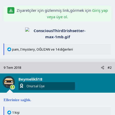
a
i
Ziyaretçiler için gizlenmiş link,görmek için
Giriş yap
n
h
i
veya üye ol.
T
pam
,
I'mystery
,
OĞUZAN
ve 14 diğerleri
e
p
k
9 Tem 2018
#2
i
l
Beymelikli18
e
r
Onursal Üye
:
Ellerinize sağlık.
T
1 kişi