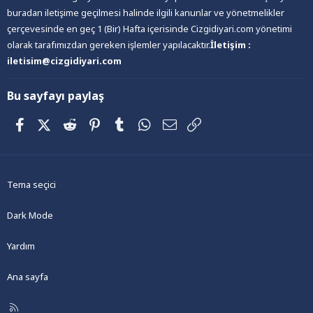
buradan iletişime geçilmesi halinde ilgili kanunlar ve yönetmelikler
çerçevesinde en geç 1 (Bir) Hafta içerisinde Cizgidiyari.com yönetimi
olarak tarafımızdan gereken işlemler yapılacaktır.
İletişim :
iletisim@cizgidiyari.com
Bu sayfayı paylaş
Facebook
X (Twitter)
Reddit
Pinterest
Tumblr
WhatsApp
E-posta
Link
Tema seçici
Dark Mode
Yardım
Ana sayfa
R