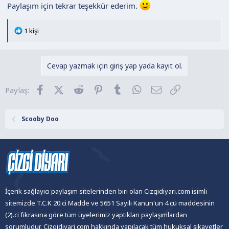
Paylaşım için tekrar teşekkür ederim.
T
1 kişi
e
p
k
Cevap yazmak için giriş yap yada kayıt ol.
i
l
Facebook
X (Twitter)
Reddit
Pinterest
Tumblr
WhatsApp
E-posta
Link
Paylaş:
e
r
:
Scooby Doo
İçerik sağlayıcı paylaşım sitelerinden biri olan Cizgidiyari.com isimli
sitemizde T.C.K 20.ci Madde ve 5651 Sayılı Kanun'un 4.cü maddesinin
(2).ci fıkrasına göre tüm üyelerimiz yaptıkları paylaşımlardan
sorumludur. Cizgidiyari.com hakkında yapılacak tüm hukuksal şikayetler