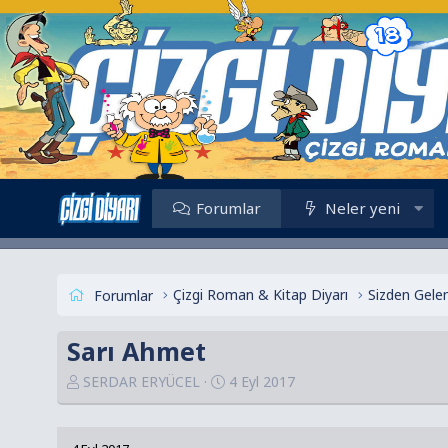
Forumlar
Neler yeni
Çizgi Roman & Kitap Diyarı
Sizden Gelen
Forumlar
Sarı Ahmet
K
B
SERDAR ERYÜCEL
4 Eyl 2017
o
a
n
ş
u
l