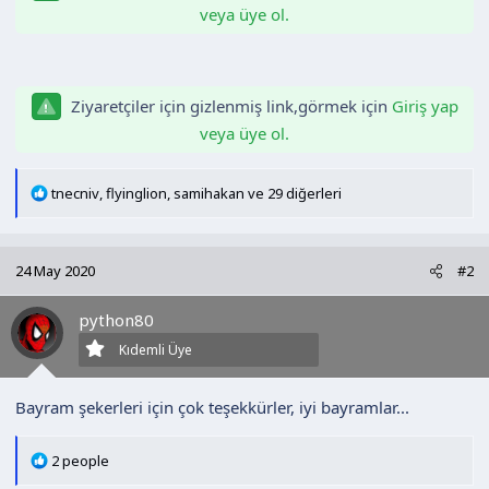
veya üye ol.
n
h
i
Ziyaretçiler için gizlenmiş link,görmek için
Giriş yap
veya üye ol.
T
tnecniv
,
flyinglion
,
samihakan
ve 29 diğerleri
e
p
k
24 May 2020
#2
i
l
python80
e
r
Kıdemli Üye
:
Bayram şekerleri için çok teşekkürler, iyi bayramlar...
T
2 people
e