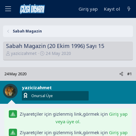
Giriş yap
Kayıt ol
Sabah Magazin
Sabah Magazin (20 Ekim 1996) Sayı 15
K
B
yazicizahmet
24 May 2020
o
a
n
ş
u
l
24 May 2020
#1
y
a
u
n
yazicizahmet
B
g
Onursal Üye
a
ı
ş
ç
l
t
Ziyaretçiler için gizlenmiş link,görmek için
Giriş yap
a
a
veya üye ol.
t
r
Ziyaretçiler için gizlenmiş link,görmek için
Giriş yap
a
i