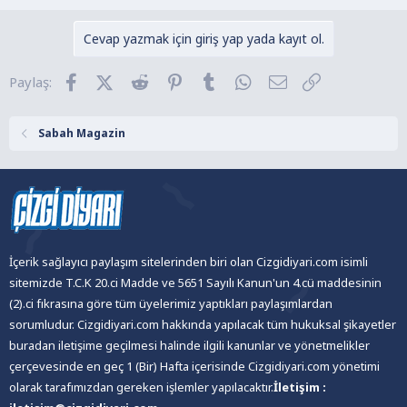
p
k
Cevap yazmak için giriş yap yada kayıt ol.
i
l
Facebook
X (Twitter)
Reddit
Pinterest
Tumblr
WhatsApp
E-posta
Link
Paylaş:
e
r
:
Sabah Magazin
İçerik sağlayıcı paylaşım sitelerinden biri olan Cizgidiyari.com isimli
sitemizde T.C.K 20.ci Madde ve 5651 Sayılı Kanun'un 4.cü maddesinin
(2).ci fıkrasına göre tüm üyelerimiz yaptıkları paylaşımlardan
sorumludur. Cizgidiyari.com hakkında yapılacak tüm hukuksal şikayetler
buradan iletişime geçilmesi halinde ilgili kanunlar ve yönetmelikler
çerçevesinde en geç 1 (Bir) Hafta içerisinde Cizgidiyari.com yönetimi
olarak tarafımızdan gereken işlemler yapılacaktır.
İletişim :