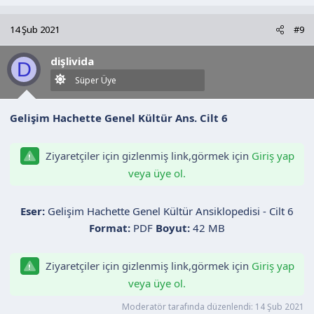
p
k
14 Şub 2021
#9
i
l
dişlivida
e
D
r
Süper Üye
:
Gelişim Hachette Genel Kültür Ans. Cilt 6
Ziyaretçiler için gizlenmiş link,görmek için
Giriş yap
veya üye ol.
Eser:
Gelişim Hachette Genel Kültür Ansiklopedisi - Cilt 6
Format:
PDF
Boyut:
42 MB
Ziyaretçiler için gizlenmiş link,görmek için
Giriş yap
veya üye ol.
Moderatör tarafında düzenlendi:
14 Şub 2021