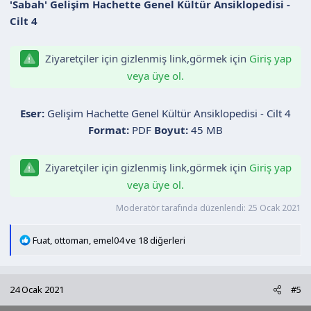
'Sabah' Gelişim Hachette Genel Kültür Ansiklopedisi -
Cilt 4
Ziyaretçiler için gizlenmiş link,görmek için
Giriş yap
veya üye ol.
Eser:
Gelişim Hachette Genel Kültür Ansiklopedisi - Cilt 4
Format:
PDF
Boyut:
45 MB
Ziyaretçiler için gizlenmiş link,görmek için
Giriş yap
veya üye ol.
Moderatör tarafında düzenlendi:
25 Ocak 2021
T
Fuat
,
ottoman
,
emel04
ve 18 diğerleri
e
p
k
24 Ocak 2021
#5
i
l