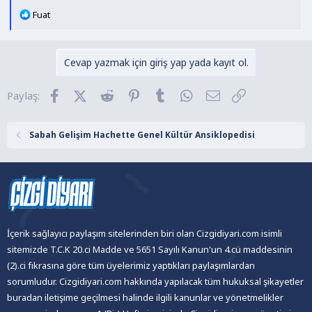
T
Fuat
e
p
k
Cevap yazmak için giriş yap yada kayıt ol.
i
l
Facebook
X (Twitter)
Reddit
Pinterest
Tumblr
WhatsApp
E-posta
Link
Paylaş:
e
r
:
Sabah Gelişim Hachette Genel Kültür Ansiklopedisi
İçerik sağlayıcı paylaşım sitelerinden biri olan Cizgidiyari.com isimli
sitemizde T.C.K 20.ci Madde ve 5651 Sayılı Kanun'un 4.cü maddesinin
(2).ci fıkrasına göre tüm üyelerimiz yaptıkları paylaşımlardan
sorumludur. Cizgidiyari.com hakkında yapılacak tüm hukuksal şikayetler
buradan iletişime geçilmesi halinde ilgili kanunlar ve yönetmelikler