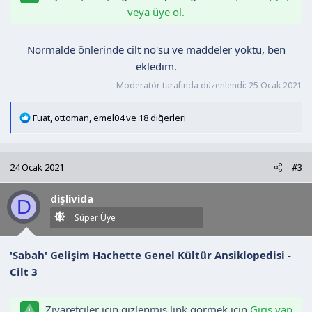
veya üye ol.
Normalde önlerinde cilt no'su ve maddeler yoktu, ben
ekledim.​
Moderatör tarafında düzenlendi:
25 Ocak 2021
T
Fuat
,
ottoman
,
emel04
ve 18 diğerleri
e
p
k
24 Ocak 2021
#3
i
l
dişlivida
e
D
r
Süper Üye
:
'Sabah' Gelişim Hachette Genel Kültür Ansiklopedisi -
Cilt 3
Ziyaretçiler için gizlenmiş link,görmek için
Giriş yap