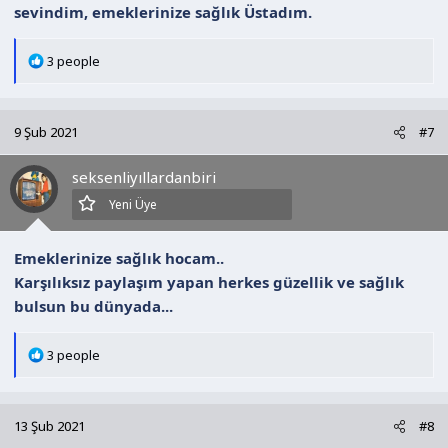
sevindim, emeklerinize sağlık Üstadım.
T
3 people
e
p
k
9 Şub 2021
#7
i
l
seksenliyıllardanbiri
e
r
Yeni Üye
:
Emeklerinize sağlık hocam..
Karşılıksız paylaşım yapan herkes güzellik ve sağlık
bulsun bu dünyada...
T
3 people
e
p
k
13 Şub 2021
#8
i