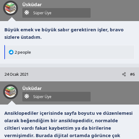
Üsküdar
e
r
Süper Üye
:
Büyük emek ve büyük sabır gerektiren işler, bravo
sizlere üstadım.
T
2 people
e
p
k
24 Ocak 2021
#6
i
l
Üsküdar
e
r
Süper Üye
:
Ansiklopediler içerisinde sayfa boyutu ve düzenlemesi
olarak beğendiğim bir ansiklopedidir, normalde
ciltleri vardı fakat kaybettim ya da birilerine
vermişimdir. Burada dijital ortamda görünce çok