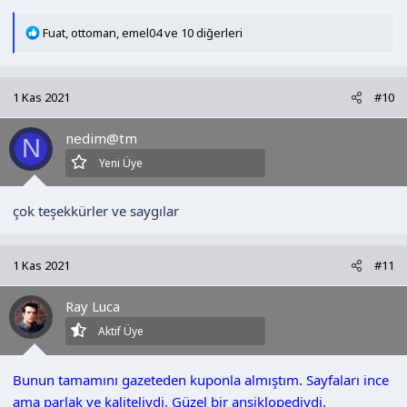
T
Fuat
,
ottoman
,
emel04
ve 10 diğerleri
e
p
k
1 Kas 2021
#10
i
l
nedim@tm
e
N
r
Yeni Üye
:
çok teşekkürler ve saygılar
1 Kas 2021
#11
Ray Luca
Aktif Üye
Bunun tamamını gazeteden kuponla almıştım. Sayfaları ince
ama parlak ve kaliteliydi. Güzel bir ansiklopediydi.