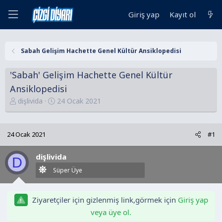
Giriş yap
Kayıt ol
Sabah Gelişim Hachette Genel Kültür Ansiklopedisi
'Sabah' Gelişim Hachette Genel Kültür
Ansiklopedisi
K
B
dişlivida
24 Ocak 2021
o
a
n
ş
u
l
24 Ocak 2021
#1
y
a
u
n
dişlivida
D
B
g
Süper Üye
a
ı
ş
ç
l
t
Ziyaretçiler için gizlenmiş link,görmek için
Giriş yap
a
a
veya üye ol.
t
r