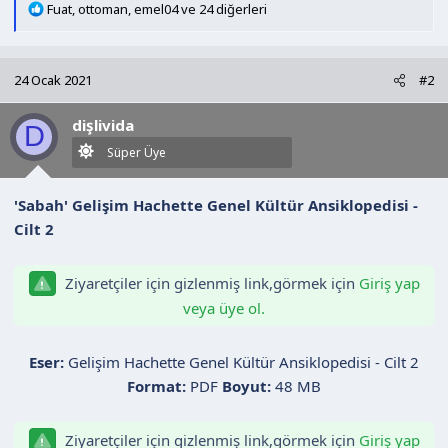
T
Fuat
,
ottoman
,
emel04
ve 24 diğerleri
e
p
k
24 Ocak 2021
#2
i
l
dişlivida
e
D
r
Süper Üye
:
'Sabah' Gelişim Hachette Genel Kültür Ansiklopedisi -
Cilt 2
Ziyaretçiler için gizlenmiş link,görmek için
Giriş yap
veya üye ol.
Eser:
Gelişim Hachette Genel Kültür Ansiklopedisi - Cilt 2
Format:
PDF
Boyut:
48 MB
Ziyaretçiler için gizlenmiş link,görmek için
Giriş yap