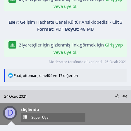
veya üye ol.
Eser:
Gelişim Hachette Genel Kültür Ansiklopedisi - Cilt 3
Format:
PDF
Boyut:
48 MB
Ziyaretçiler için gizlenmiş link,görmek için
Giriş yap
veya üye ol.
Moderatör tarafında düzenlendi:
25 Ocak 2021
T
Fuat
,
ottoman
,
emel04
ve 17 diğerleri
e
p
k
24 Ocak 2021
#4
i
l
dişlivida
e
D
r
Süper Üye
: