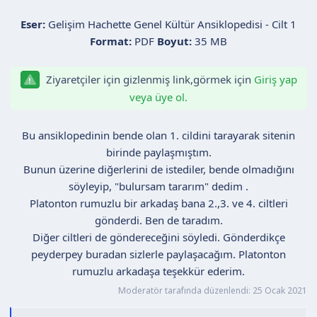
a
i
Eser:
Gelişim Hachette Genel Kültür Ansiklopedisi - Cilt 1
n
h
Format:
PDF
Boyut:
35 MB
i
Ziyaretçiler için gizlenmiş link,görmek için
Giriş yap
veya üye ol.
Bu ansiklopedinin bende olan 1. cildini tarayarak sitenin
birinde paylaşmıştım.
Bunun üzerine diğerlerini de istediler, bende olmadığını
söyleyip, "bulursam tararım" dedim .
Platonton rumuzlu bir arkadaş bana 2.,3. ve 4. ciltleri
gönderdi. Ben de taradım.
Diğer ciltleri de göndereceğini söyledi. Gönderdikçe
peyderpey buradan sizlerle paylaşacağım. Platonton
rumuzlu arkadaşa teşekkür ederim.​
Moderatör tarafında düzenlendi:
25 Ocak 2021