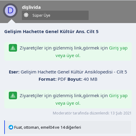
l
dişlivida
e
D
r
Süper Üye
:
Gelişim Hachette Genel Kültür Ans. Cilt 5
Ziyaretçiler için gizlenmiş link,görmek için
Giriş yap
veya üye ol.
Eser:
Gelişim Hachette Genel Kültür Ansiklopedisi - Cilt 5
Format:
PDF
Boyut:
40 MB
Ziyaretçiler için gizlenmiş link,görmek için
Giriş yap
veya üye ol.
Moderatör tarafında düzenlendi:
13 Şub 2021
T
Fuat
,
ottoman
,
emel04
ve 14 diğerleri
e