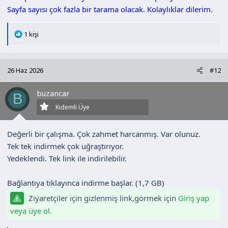
Sayfa sayısı çok fazla bir tarama olacak. Kolaylıklar dilerim.
T
1 kişi
e
p
k
26 Haz 2026
#12
i
l
buzancar
e
B
r
Kıdemli Üye
:
Değerli bir çalışma. Çok zahmet harcanmış. Var olunuz.
Tek tek indirmek çok uğraştırıyor.
Yedeklendi. Tek link ile indirilebilir.
Bağlantıya tıklayınca indirme başlar. (1,7 GB)
Ziyaretçiler için gizlenmiş link,görmek için
Giriş yap
veya üye ol.