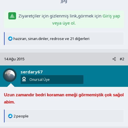
a
i
n
h
Ziyaretçiler için gizlenmiş link,görmek için
Giriş yap
i
veya üye ol.
T
haziran
,
sinan.dinler
,
redrose
ve 21 diğerleri
e
p
k
14 Ağu 2015
#2
i
l
serdary67
e
r
Onursal Üye
:
Uzun zamandır bedri koraman emeği görmemiştik çok sağol
abim.
T
2 people
e
p