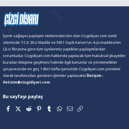
İçerik sağlayıcı paylaşım sitelerinden biri olan Cizgidiyari.com isimli
sitemizde T.C.K 20.ci Madde ve 5651 Sayılı Kanun'un 4.cü maddesinin
(2).ci fıkrasına göre tüm üyelerimiz yaptıkları paylaşımlardan
sorumludur. Cizgidiyari.com hakkında yapılacak tüm hukuksal şikayetler
buradan iletişime geçilmesi halinde ilgili kanunlar ve yönetmelikler
çerçevesinde en geç 1 (Bir) Hafta içerisinde Cizgidiyari.com yönetimi
olarak tarafımızdan gereken işlemler yapılacaktır.
İletişim :
iletisim@cizgidiyari.com
Bu sayfayı paylaş
Facebook
X (Twitter)
Reddit
Pinterest
Tumblr
WhatsApp
E-posta
Link