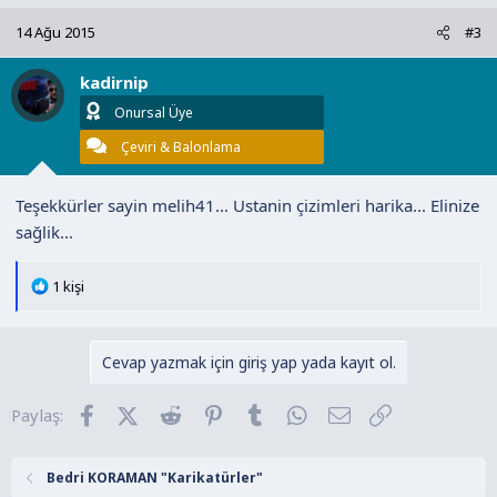
k
14 Ağu 2015
#3
i
l
kadirnip
e
r
Onursal Üye
:
Çeviri & Balonlama
Teşekkürler sayin melih41... Ustanin çizimleri harika... Elinize
sağlik...
T
1 kişi
e
p
k
Cevap yazmak için giriş yap yada kayıt ol.
i
l
Facebook
X (Twitter)
Reddit
Pinterest
Tumblr
WhatsApp
E-posta
Link
Paylaş:
e
r
:
Bedri KORAMAN "Karikatürler"