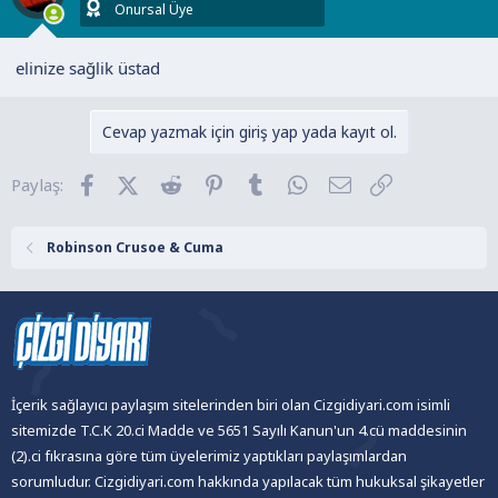
Onursal Üye
elinize sağlik üstad
Cevap yazmak için giriş yap yada kayıt ol.
Facebook
X (Twitter)
Reddit
Pinterest
Tumblr
WhatsApp
E-posta
Link
Paylaş:
Robinson Crusoe & Cuma
İçerik sağlayıcı paylaşım sitelerinden biri olan Cizgidiyari.com isimli
sitemizde T.C.K 20.ci Madde ve 5651 Sayılı Kanun'un 4.cü maddesinin
(2).ci fıkrasına göre tüm üyelerimiz yaptıkları paylaşımlardan
sorumludur. Cizgidiyari.com hakkında yapılacak tüm hukuksal şikayetler