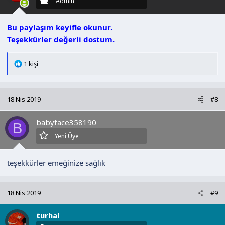
Admin
:
Bu paylaşım keyifle okunur.
Teşekkürler değerli dostum.
T
1 kişi
e
p
k
18 Nis 2019
#8
i
l
babyface358190
e
B
r
Yeni Üye
:
teşekkürler emeğinize sağlık
18 Nis 2019
#9
turhal