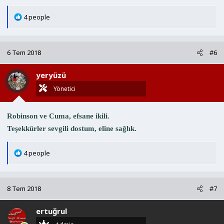
T
4 people
e
p
k
6 Tem 2018
#6
i
l
yeryüzü
e
r
Yönetici
:
Robinson ve Cuma, efsane ikili.
Teşekkürler sevgili dostum, eline sağlık.
T
4 people
e
p
k
8 Tem 2018
#7
i
l
ertuğrul
e
r