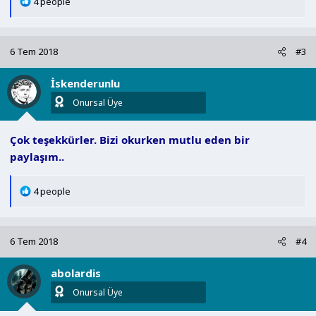
T
4 people
e
p
k
6 Tem 2018
#3
i
l
İskenderunlu
e
r
Onursal Üye
:
Çok teşekkürler. Bizi okurken mutlu eden bir
paylaşım..
T
4 people
e
p
k
6 Tem 2018
#4
i
l
abolardis
e
r
Onursal Üye
: