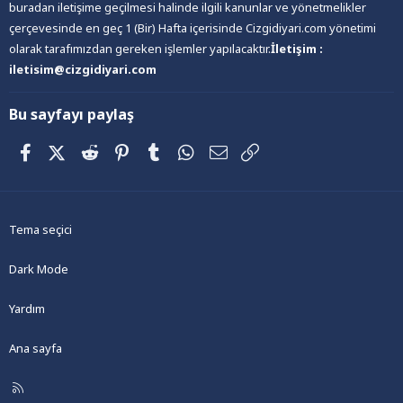
buradan iletişime geçilmesi halinde ilgili kanunlar ve yönetmelikler
çerçevesinde en geç 1 (Bir) Hafta içerisinde Cizgidiyari.com yönetimi
olarak tarafımızdan gereken işlemler yapılacaktır.
İletişim :
iletisim@cizgidiyari.com
Bu sayfayı paylaş
Facebook
X (Twitter)
Reddit
Pinterest
Tumblr
WhatsApp
E-posta
Link
Tema seçici
Dark Mode
Yardım
Ana sayfa
R