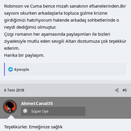
Robinson ve Cuma bence mizah sanatının efsanelerinden.Bir
sayısını okurken arkadaşlarla topluca gülme krizine
girdiğimizi hatırlıyorum halende arkadaş sohbetlerinde o
neydi dediğimiz olmuştur.
Çizgi romanın her aşamasında paylaşımları ile bizleri
ziyadesiyle mutlu eden sevgili Altan dostumuza çok teşekkür
ederim.
Harika bir paylaşım.
T
4 people
e
p
k
6 Tem 2018
#5
i
l
AhmetCanal35
e
r
Süper Üye
:
Teşekkürler. Emeğinize sağlık