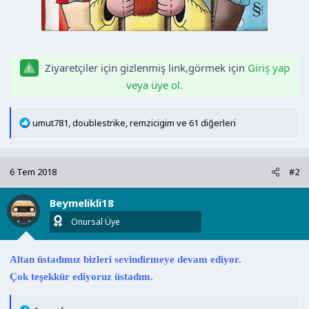
Ziyaretçiler için gizlenmiş link,görmek için
Giriş yap
veya üye ol.
T
umut781
,
doublestrike
,
remzicigim
ve 61 diğerleri
e
p
k
6 Tem 2018
#2
i
l
Beymelikli18
e
r
Onursal Üye
:
Altan üstadımız bizleri sevindirmeye devam ediyor.
Çok teşekkür ediyoruz üstadım.