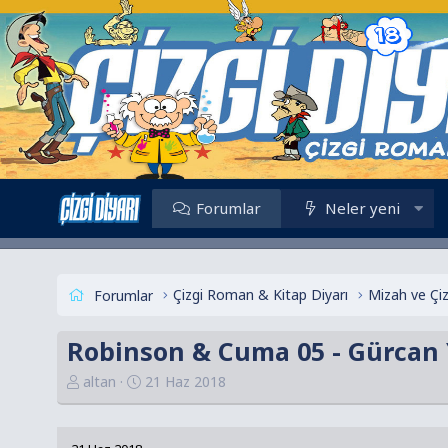
Forumlar
Neler yeni
Çizgi Roman & Kitap Diyarı
Mizah ve Çi
Forumlar
Robinson & Cuma 05 - Gürcan 
K
B
altan
21 Haz 2018
o
a
n
ş
u
l