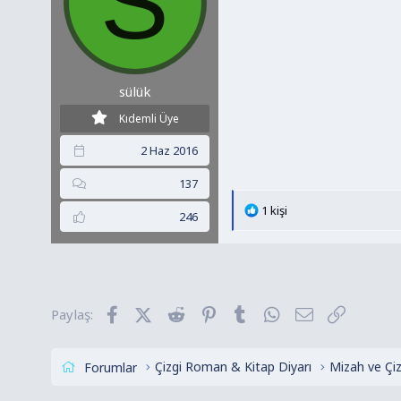
S
sülük
Kıdemli Üye
2 Haz 2016
137
T
1 kişi
246
e
p
k
i
l
Facebook
X (Twitter)
Reddit
Pinterest
Tumblr
WhatsApp
E-posta
Link
Paylaş:
e
r
:
Çizgi Roman & Kitap Diyarı
Mizah ve Çi
Forumlar