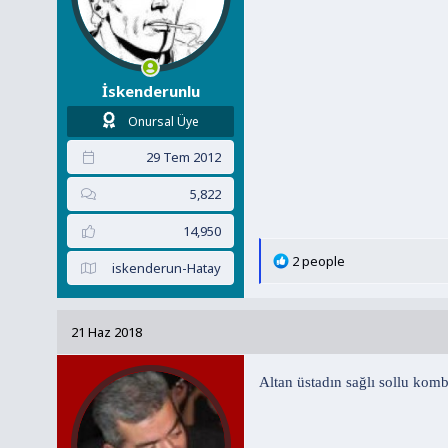
İskenderunlu
Onursal Üye
29 Tem 2012
5,822
14,950
T
2 people
iskenderun-Hatay
e
p
k
21 Haz 2018
i
l
e
Altan üstadın sağlı sollu kom
r
: