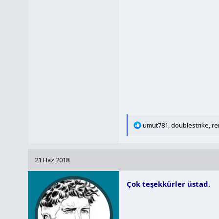
T
umut781
,
doublestrike
,
re
e
p
k
21 Haz 2018
i
l
Çok teşekkürler üstad.
e
r
: