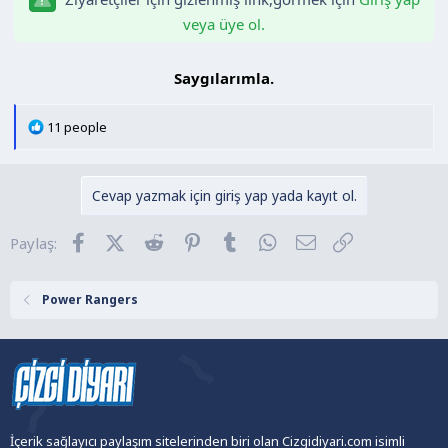
n
h
veya üye ol.
i
Saygılarımla.​
T
11 people
e
p
k
Cevap yazmak için giriş yap yada kayıt ol.
i
l
Facebook
X (Twitter)
Reddit
Pinterest
Tumblr
WhatsApp
E-posta
Link
Paylaş:
e
r
:
Power Rangers
İçerik sağlayıcı paylaşım sitelerinden biri olan Cizgidiyari.com isimli