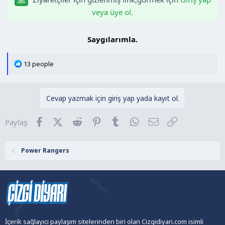
n
h
veya üye ol.
i
Saygılarımla.​
T
13 people
e
p
k
Cevap yazmak için giriş yap yada kayıt ol.
i
l
Facebook
X (Twitter)
Reddit
Pinterest
Tumblr
WhatsApp
E-posta
Link
Paylaş:
e
r
:
Power Rangers
İçerik sağlayıcı paylaşım sitelerinden biri olan Cizgidiyari.com isimli