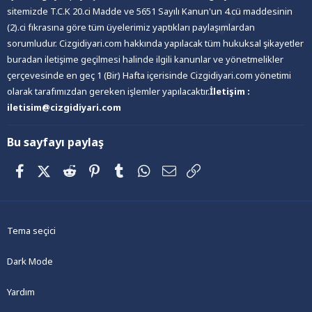
sitemizde T.C.K 20.ci Madde ve 5651 Sayılı Kanun'un 4.cü maddesinin
(2).ci fıkrasına göre tüm üyelerimiz yaptıkları paylaşımlardan
sorumludur. Cizgidiyari.com hakkında yapılacak tüm hukuksal şikayetler
buradan iletişime geçilmesi halinde ilgili kanunlar ve yönetmelikler
çerçevesinde en geç 1 (Bir) Hafta içerisinde Cizgidiyari.com yönetimi
olarak tarafımızdan gereken işlemler yapılacaktır.
İletişim :
iletisim@cizgidiyari.com
Bu sayfayı paylaş
Facebook
X (Twitter)
Reddit
Pinterest
Tumblr
WhatsApp
E-posta
Link
Tema seçici
Dark Mode
Yardım