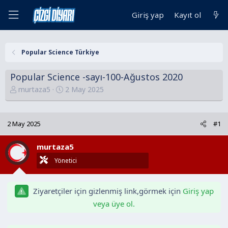
Giriş yap
Kayıt ol
Popular Science Türkiye
Popular Science -sayı-100-Ağustos 2020
K
B
murtaza5
2 May 2025
o
a
n
ş
u
l
2 May 2025
#1
y
a
u
n
murtaza5
B
g
Yönetici
a
ı
ş
ç
l
t
Ziyaretçiler için gizlenmiş link,görmek için
Giriş yap
a
a
veya üye ol.
t
r
a
i