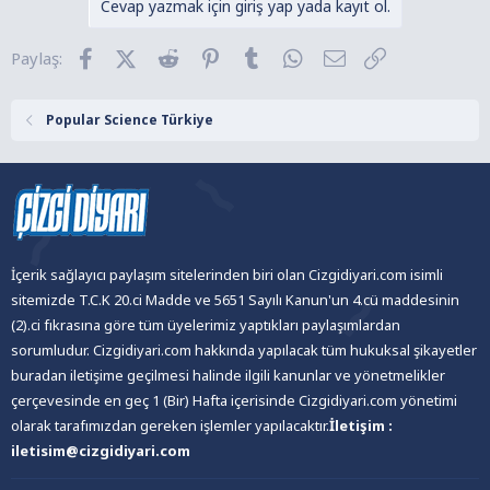
Cevap yazmak için giriş yap yada kayıt ol.
i
l
Facebook
X (Twitter)
Reddit
Pinterest
Tumblr
WhatsApp
E-posta
Link
Paylaş:
e
r
:
Popular Science Türkiye
İçerik sağlayıcı paylaşım sitelerinden biri olan Cizgidiyari.com isimli
sitemizde T.C.K 20.ci Madde ve 5651 Sayılı Kanun'un 4.cü maddesinin
(2).ci fıkrasına göre tüm üyelerimiz yaptıkları paylaşımlardan
sorumludur. Cizgidiyari.com hakkında yapılacak tüm hukuksal şikayetler
buradan iletişime geçilmesi halinde ilgili kanunlar ve yönetmelikler
çerçevesinde en geç 1 (Bir) Hafta içerisinde Cizgidiyari.com yönetimi
olarak tarafımızdan gereken işlemler yapılacaktır.
İletişim :
iletisim@cizgidiyari.com