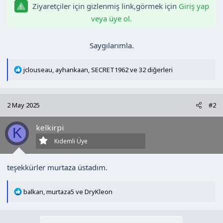
Ziyaretçiler için gizlenmiş link,görmek için
Giriş yap
n
h
i
veya üye ol.
Saygılarımla.​
T
jclouseau
,
ayhankaan
,
SECRET1962
ve 32 diğerleri
e
p
k
2 May 2025
#2
i
l
kelkirpi
e
K
r
Kıdemli Üye
:
teşekkürler murtaza üstadım.
T
balkan
,
murtaza5
ve
DryKleon
e
p
k