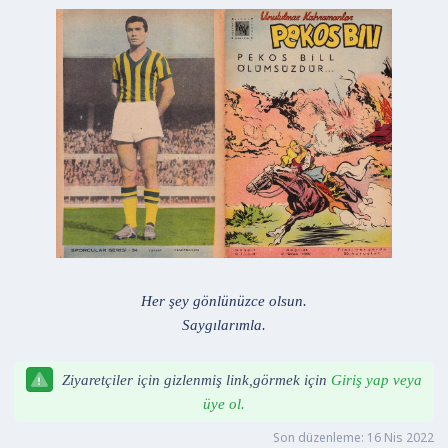
a
i
n
h
i
Her şey gönlünüzce olsun.
Saygılarımla.
Ziyaretçiler için gizlenmiş link,görmek için
Giriş yap veya
üye ol.
Son düzenleme:
16 Nis 2022