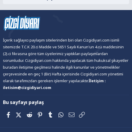
İçerik sağlayıcı paylaşım sitelerinden biri olan Cizgidiyari.com isimli
sitemizde T.C.K 20.ci Madde ve 5651 Sayılı Kanun'un 4.cü maddesinin
(2).ci fıkrasına göre tüm üyelerimiz yaptıkları paylaşımlardan
sorumludur. Cizgidiyari.com hakkında yapılacak tüm hukuksal şikayetler
buradan iletişime geçilmesi halinde ilgili kanunlar ve yönetmelikler
çerçevesinde en geç 1 (Bir) Hafta içerisinde Cizgidiyari.com yönetimi
olarak tarafımızdan gereken işlemler yapılacaktır.
İletişim :
iletisim@cizgidiyari.com
Bu sayfayı paylaş
Facebook
X (Twitter)
Reddit
Pinterest
Tumblr
WhatsApp
E-posta
Link