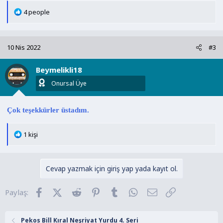
T
4 people
e
p
k
10 Nis 2022
#3
i
l
Beymelikli18
e
r
Onursal Üye
:
Çok teşekkürler üstadım.
T
1 kişi
e
p
k
Cevap yazmak için giriş yap yada kayıt ol.
i
l
Facebook
X (Twitter)
Reddit
Pinterest
Tumblr
WhatsApp
E-posta
Link
Paylaş:
e
r
:
Pekos Bill Kıral Neşriyat Yurdu 4. Seri