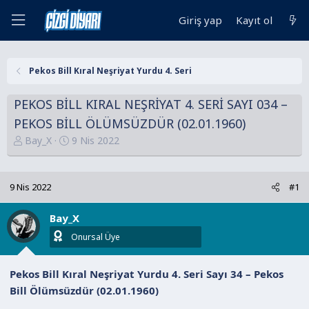
Giriş yap
Kayıt ol
Pekos Bill Kıral Neşriyat Yurdu 4. Seri
PEKOS BİLL KIRAL NEŞRİYAT 4. SERİ SAYI 034 –
PEKOS BİLL ÖLÜMSÜZDÜR (02.01.1960)
K
B
Bay_X
9 Nis 2022
o
a
n
ş
u
l
9 Nis 2022
#1
y
a
u
n
Bay_X
B
g
Onursal Üye
a
ı
ş
ç
Pekos Bill Kıral Neşriyat Yurdu 4. Seri Sayı 34 – Pekos
l
t
Bill Ölümsüzdür (02.01.1960)
a
a
t
r