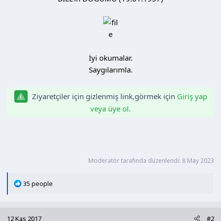
a
i
n
h
i
İyi okumalar.
Saygılarımla.
Ziyaretçiler için gizlenmiş link,görmek için
Giriş yap
veya üye ol.
Moderatör tarafında düzenlendi:
8 May 2023
T
35 people
e
p
k
12 Kas 2017
#2