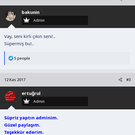
i
l
bakunin
e
r
Admin
:
Vay, seni kirli çıkın seni!..
Süpermiş bu!..
T
5 people
e
p
k
12 Kas 2017
#3
i
l
ertuğrul
e
r
Admin
:
Süpriz yaptın adminim.
Güzel paylaşım.
Teşekkür ederim.