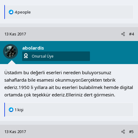
T
4 people
e
p
k
13 Kas 2017
#4
i
l
abolardis
e
r
Onursal Üye
:
Üstadım bu değerli eserleri nereden buluyorsunuz
sahaflarda bile esamesi okunmuyor.Gerçekten tebrik
ederiz.1950 li yıllara ait bu eserleri bulabilmek hemde digital
ortamda çok teşekkür ederiz.Elleriniz dert görmesin.
T
1 kişi
e
p
k
13 Kas 2017
#5
i