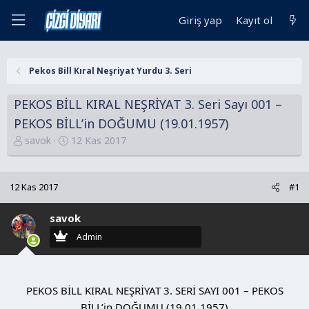
Giriş yap
Kayıt ol
Pekos Bill Kıral Neşriyat Yurdu 3. Seri
PEKOS BİLL KIRAL NEŞRİYAT 3. Seri Sayı 001 –
PEKOS BİLL’in DOĞUMU (19.01.1957)
K
B
savok
12 Kas 2017
o
a
n
ş
u
l
12 Kas 2017
#1
y
a
u
n
savok
B
g
Admin
a
ı
ş
ç
l
t
PEKOS BİLL KIRAL NEŞRİYAT 3. SERİ SAYI 001 – PEKOS
a
a
BİLL’in DOĞUMU (19.01.1957)
t
r