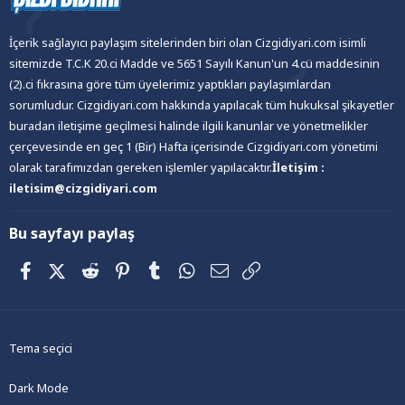
İçerik sağlayıcı paylaşım sitelerinden biri olan Cizgidiyari.com isimli
sitemizde T.C.K 20.ci Madde ve 5651 Sayılı Kanun'un 4.cü maddesinin
(2).ci fıkrasına göre tüm üyelerimiz yaptıkları paylaşımlardan
sorumludur. Cizgidiyari.com hakkında yapılacak tüm hukuksal şikayetler
buradan iletişime geçilmesi halinde ilgili kanunlar ve yönetmelikler
çerçevesinde en geç 1 (Bir) Hafta içerisinde Cizgidiyari.com yönetimi
olarak tarafımızdan gereken işlemler yapılacaktır.
İletişim :
iletisim@cizgidiyari.com
Bu sayfayı paylaş
Facebook
X (Twitter)
Reddit
Pinterest
Tumblr
WhatsApp
E-posta
Link
Tema seçici
Dark Mode