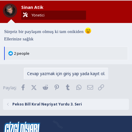
l
Sinan Atik
e
r
Yönetici
:
Sürpriz bir paylaşım olmuş ki tam onikiden
Ellerinize sağlık
T
2 people
e
p
k
Cevap yazmak için giriş yap yada kayıt ol.
i
l
Facebook
X (Twitter)
Reddit
Pinterest
Tumblr
WhatsApp
E-posta
Link
Paylaş:
e
r
:
Pekos Bill Kıral Neşriyat Yurdu 3. Seri