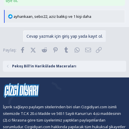
üye ol.
T
ayhankaan
,
sebo22
,
aziz balıkçı
ve 1 kişi daha
e
p
k
Cevap yazmak için giriş yap yada kayıt ol.
i
l
Facebook
X (Twitter)
Reddit
Pinterest
Tumblr
WhatsApp
E-posta
Link
Paylaş:
e
r
:
Pekoş Bill'in Harikûlade Maceraları
İçerik sağlayıcı paylaşım sitelerinden biri olan Cizgidiyari.com isimli
sitemizde T.C.K 20.ci Madde ve 5651 Sayılı Kanun'un 4.cü maddesinin
(2).ci fıkrasına göre tüm üyelerimiz yaptıkları paylaşımlardan
sorumludur. Cizgidiyari.com hakkında yapılacak tüm hukuksal şikayetler