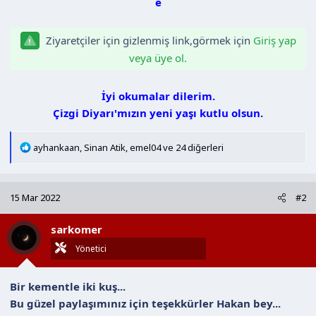
a
i
n
h
Ziyaretçiler için gizlenmiş link,görmek için
Giriş yap
i
veya üye ol.
İyi okumalar dilerim.
Çizgi Diyarı'mızın yeni yaşı kutlu olsun.
T
ayhankaan
,
Sinan Atik
,
emel04
ve 24 diğerleri
e
p
k
15 Mar 2022
#2
i
l
sarkomer
e
r
Yönetici
:
Bir kementle iki kuş...
Bu güzel paylaşımınız için teşekkürler Hakan bey...