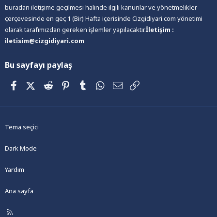
buradan iletişime geçilmesi halinde ilgili kanunlar ve yönetmelikler
çerçevesinde en geç 1 (Bir) Hafta içerisinde Cizgidiyari.com yönetimi
olarak tarafımızdan gereken işlemler yapılacaktır.
İletişim :
iletisim@cizgidiyari.com
Bu sayfayı paylaş
Facebook
X (Twitter)
Reddit
Pinterest
Tumblr
WhatsApp
E-posta
Link
Tema seçici
Dark Mode
Yardım
Ana sayfa
R