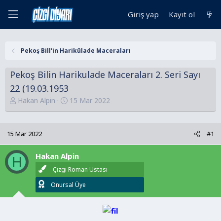
Giriş yap
Kayıt ol
Pekoş Bill'in Harikûlade Maceraları
Pekoş Bilin Harikulade Maceraları 2. Seri Sayı
22 (19.03.1953
K
B
Hakan Alpin
15 Mar 2022
o
a
n
ş
u
l
15 Mar 2022
#1
y
a
u
n
Hakan Alpin
H
B
g
Çizgi Roman Ustası
a
ı
Onursal Üye
ş
ç
l
t
a
a
t
r