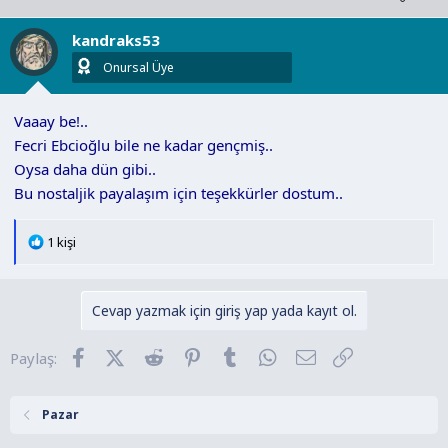
i
l
kandraks53
e
r
Onursal Üye
:
Vaaay be!..
Fecri Ebcioğlu bile ne kadar gençmiş..
Oysa daha dün gibi..
Bu nostaljik payalaşım için teşekkürler dostum..
T
1 kişi
e
p
k
Cevap yazmak için giriş yap yada kayıt ol.
i
l
Facebook
X (Twitter)
Reddit
Pinterest
Tumblr
WhatsApp
E-posta
Link
Paylaş:
e
r
:
Pazar