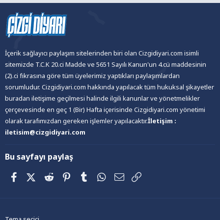
İçerik sağlayıcı paylaşım sitelerinden biri olan Cizgidiyari.com isimli
sitemizde T.C.K 20.ci Madde ve 5651 Sayılı Kanun'un 4.cü maddesinin
(2).ci fıkrasına göre tüm üyelerimiz yaptıkları paylaşımlardan
sorumludur. Cizgidiyari.com hakkında yapılacak tüm hukuksal şikayetler
buradan iletişime geçilmesi halinde ilgili kanunlar ve yönetmelikler
çerçevesinde en geç 1 (Bir) Hafta içerisinde Cizgidiyari.com yönetimi
olarak tarafımızdan gereken işlemler yapılacaktır.
İletişim :
iletisim@cizgidiyari.com
Bu sayfayı paylaş
Facebook
X (Twitter)
Reddit
Pinterest
Tumblr
WhatsApp
E-posta
Link
Tema seçici