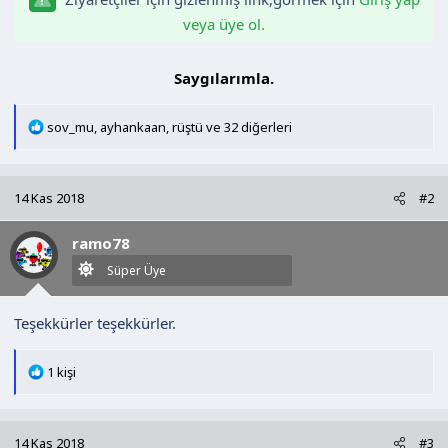
n
h
veya üye ol.
i
Saygılarımla.​
T
sov_mu
,
ayhankaan
,
rüştü
ve 32 diğerleri
e
p
k
14 Kas 2018
#2
i
l
ramo78
e
r
Süper Üye
:
Teşekkürler teşekkürler.
T
1 kişi
e
p
k
14 Kas 2018
#3