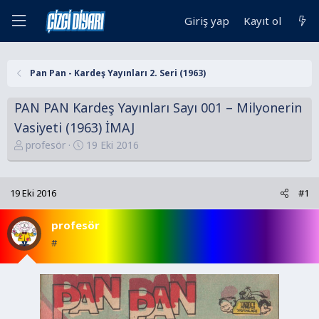
Giriş yap
Kayıt ol
Pan Pan - Kardeş Yayınları 2. Seri (1963)
PAN PAN Kardeş Yayınları Sayı 001 – Milyonerin
Vasiyeti (1963) İMAJ
K
B
profesör
19 Eki 2016
o
a
n
ş
u
l
19 Eki 2016
#1
y
a
u
n
profesör
B
g
#
a
ı
ş
ç
l
t
a
a
t
r