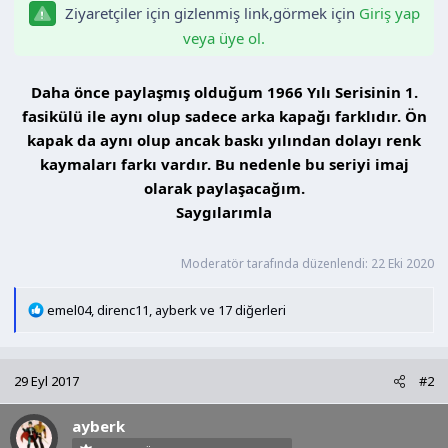
Ziyaretçiler için gizlenmiş link,görmek için
Giriş yap
veya üye ol.
Daha önce paylaşmış olduğum 1966 Yılı Serisinin 1.
fasikülü ile aynı olup sadece arka kapağı farklıdır. Ön
kapak da aynı olup ancak baskı yılından dolayı renk
kaymaları farkı vardır. Bu nedenle bu seriyi imaj
olarak paylaşacağım.
Saygılarımla
Moderatör tarafında düzenlendi:
22 Eki 2020
T
emel04
,
direnc11
,
ayberk
ve 17 diğerleri
e
p
k
29 Eyl 2017
#2
i
l
ayberk
e