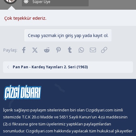
r
Süper Üye
:
Çok teşekkür ederiz.
Cevap yazmak için giriş yap yada kayıt ol.
Facebook
X (Twitter)
Reddit
Pinterest
Tumblr
WhatsApp
E-posta
Link
Paylaş:
Pan Pan - Kardeş Yayınları 2. Seri (1963)
İçerik sağlayıcı paylaşım sitelerinden biri olan Cizgidiyari.com isimli
sitemizde T.C.K 20.ci Madde ve 5651 Sayılı Kanun'un 4.cü maddesinin
(2).ci fıkrasına göre tüm üyelerimiz yaptıkları paylaşımlardan
sorumludur. Cizgidiyari.com hakkında yapılacak tüm hukuksal şikayetler