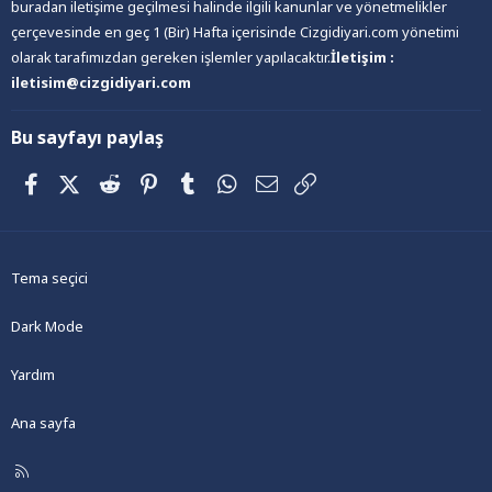
buradan iletişime geçilmesi halinde ilgili kanunlar ve yönetmelikler
çerçevesinde en geç 1 (Bir) Hafta içerisinde Cizgidiyari.com yönetimi
olarak tarafımızdan gereken işlemler yapılacaktır.
İletişim :
iletisim@cizgidiyari.com
Bu sayfayı paylaş
Facebook
X (Twitter)
Reddit
Pinterest
Tumblr
WhatsApp
E-posta
Link
Tema seçici
Dark Mode
Yardım
Ana sayfa
R
S