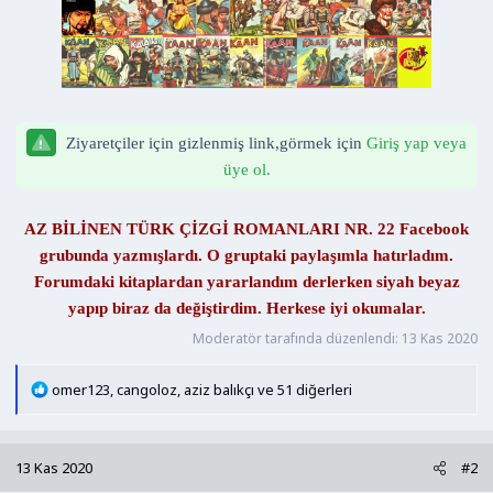
n
h
i
Ziyaretçiler için gizlenmiş link,görmek için
Giriş yap veya
üye ol.
AZ BİLİNEN TÜRK ÇİZGİ ROMANLARI NR. 22 Facebook
grubunda yazmışlardı. O gruptaki paylaşımla hatırladım.
Forumdaki kitaplardan yararlandım derlerken siyah beyaz
yapıp biraz da değiştirdim. Herkese iyi okumalar.​
Moderatör tarafında düzenlendi:
13 Kas 2020
T
omer123
,
cangoloz
,
aziz balıkçı
ve 51 diğerleri
e
p
k
13 Kas 2020
#2
i