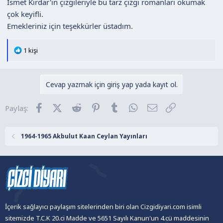
İsmet Kırdar'ın çizgileriyle bu tarz çizgi romanları okumak
çok keyifli.
Emekleriniz için teşekkürler üstadım.
T
1 kişi
e
p
k
Cevap yazmak için giriş yap yada kayıt ol.
i
l
Facebook
X (Twitter)
Reddit
Pinterest
Tumblr
WhatsApp
E-posta
Link
Paylaş:
e
r
:
1964-1965 Akbulut Kaan Ceylan Yayınları
İçerik sağlayıcı paylaşım sitelerinden biri olan Cizgidiyari.com isimli
sitemizde T.C.K 20.ci Madde ve 5651 Sayılı Kanun'un 4.cü maddesinin