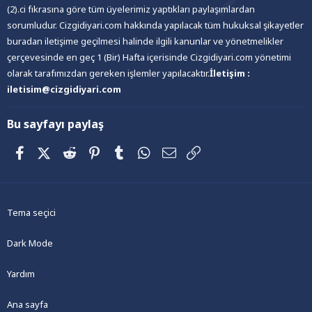
(2).ci fıkrasına göre tüm üyelerimiz yaptıkları paylaşımlardan
sorumludur. Cizgidiyari.com hakkında yapılacak tüm hukuksal şikayetler
buradan iletişime geçilmesi halinde ilgili kanunlar ve yönetmelikler
çerçevesinde en geç 1 (Bir) Hafta içerisinde Cizgidiyari.com yönetimi
olarak tarafımızdan gereken işlemler yapılacaktır.
İletişim :
iletisim@cizgidiyari.com
Bu sayfayı paylaş
Facebook
X (Twitter)
Reddit
Pinterest
Tumblr
WhatsApp
E-posta
Link
Tema seçici
Dark Mode
Yardım
Ana sayfa