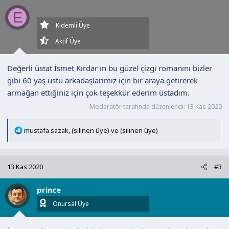
l
emekli
e
E
r
Kıdemli Üye
:
Aktif Üye
Değerli üstat İsmet Kırdar'ın bu güzel çizgi romanını bizler
gibi 60 yaş üstü arkadaşlarımız için bir araya getirerek
armağan ettiğiniz için çok teşekkür ederim üstadım.
Moderatör tarafında düzenlendi:
13 Kas 2020
T
mustafa sazak
,
(silinen üye)
ve
(silinen üye)
e
p
k
13 Kas 2020
#3
i
l
prince
e
r
Onursal Üye
: