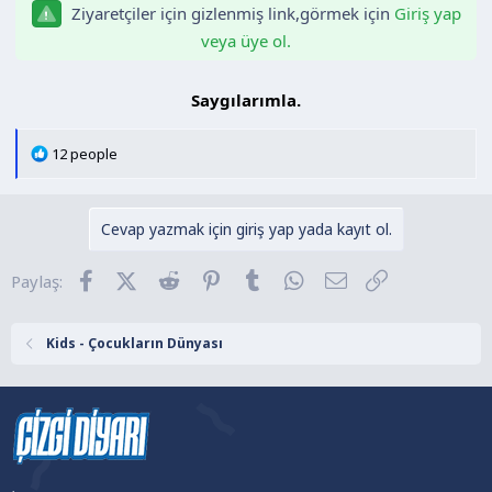
Ziyaretçiler için gizlenmiş link,görmek için
Giriş yap
n
h
i
veya üye ol.
Saygılarımla.​
T
12 people
e
p
k
Cevap yazmak için giriş yap yada kayıt ol.
i
l
Facebook
X (Twitter)
Reddit
Pinterest
Tumblr
WhatsApp
E-posta
Link
Paylaş:
e
r
:
Kids - Çocukların Dünyası