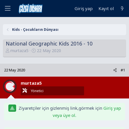
Giriş yap
Kayıt ol
Kids - Çocukların Dünyası
National Geographic Kids 2016 - 10
K
B
murtaza5
22 May 2020
o
a
n
ş
u
l
22 May 2020
#1
y
a
u
n
murtaza5
B
g
Yönetici
a
ı
ş
ç
l
t
Ziyaretçiler için gizlenmiş link,görmek için
Giriş yap
a
a
veya üye ol.
t
r
a
i