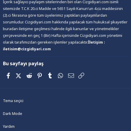
İçerik sağlayıcı paylaşım sitelerinden biri olan Cizgidiyari.com isimli
sitemizde T.C.K 20.ci Madde ve 5651 Sayılı Kanun'un 4.cü maddesinin
(2).ci fıkrasına göre tüm üyelerimiz yaptıkları paylaşımlardan
sorumludur. Cizgidiyari.com hakkında yapılacak tüm hukuksal şikayetler
buradan iletişime geçilmesi halinde ilgili kanunlar ve yönetmelikler
çerçevesinde en geç 1 (Bir) Hafta içerisinde Cizgidiyari.com yönetimi
olarak tarafımızdan gereken işlemler yapılacaktır.
İletişim :
iletisim@cizgidiyari.com
Bu sayfayı paylaş
Facebook
X (Twitter)
Reddit
Pinterest
Tumblr
WhatsApp
E-posta
Link
Tema seçici
Dark Mode
Yardım