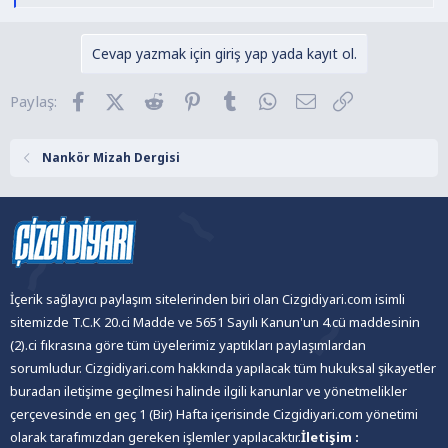
e
p
k
Cevap yazmak için giriş yap yada kayıt ol.
i
l
Facebook
X (Twitter)
Reddit
Pinterest
Tumblr
WhatsApp
E-posta
Link
Paylaş:
e
r
:
Nankör Mizah Dergisi
İçerik sağlayıcı paylaşım sitelerinden biri olan Cizgidiyari.com isimli
sitemizde T.C.K 20.ci Madde ve 5651 Sayılı Kanun'un 4.cü maddesinin
(2).ci fıkrasına göre tüm üyelerimiz yaptıkları paylaşımlardan
sorumludur. Cizgidiyari.com hakkında yapılacak tüm hukuksal şikayetler
buradan iletişime geçilmesi halinde ilgili kanunlar ve yönetmelikler
çerçevesinde en geç 1 (Bir) Hafta içerisinde Cizgidiyari.com yönetimi
olarak tarafımızdan gereken işlemler yapılacaktır.
İletişim :