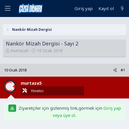
Giriş yap
Kayıt ol
Nankör Mizah Dergisi
Nankör Mizah Dergisi - Sayı 2
K
B
murtaza5
10 Ocak 2018
o
a
n
ş
u
l
10 Ocak 2018
#1
y
a
u
n
murtaza5
B
g
Yönetici
a
ı
ş
ç
l
t
Ziyaretçiler için gizlenmiş link,görmek için
Giriş yap
a
a
veya üye ol.
t
r
a
i