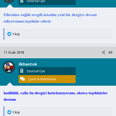
Onursal Üye
:
Ellerinize sağlık sevgili üstadım yeni bir dergiye devam
ediyorsunuz.teşekkür ederiz
T
1 kişi
e
p
k
11 Ocak 2018
#3
i
l
ilkhantok
e
r
Onursal Üye
:
Çeviri & Balonlama
hadiiiiiiii, valla bu dergiyi hatırlamıyorum, ekstra teşekkürler
dostum
T
1 kişi