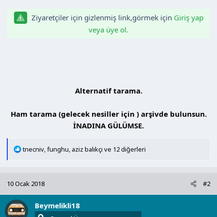
n
h
i
Ziyaretçiler için gizlenmiş link,görmek için
Giriş yap
veya üye ol.
Alternatif tarama.
Ham tarama (gelecek nesiller için ) arşivde bulunsun.
İNADINA GÜLÜMSE.​
T
tnecniv
,
funghu
,
aziz balıkçı
ve 12 diğerleri
e
p
k
10 Ocak 2018
#2
i
l
Beymelikli18
e
r