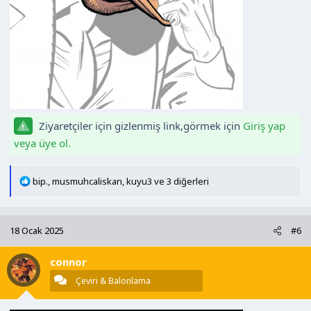
Ziyaretçiler için gizlenmiş link,görmek için
Giriş yap
veya üye ol.
T
bip.
,
musmuhcaliskan
,
kuyu3
ve 3 diğerleri
e
p
k
18 Ocak 2025
#6
i
l
connor
e
r
Çeviri & Balonlama
: