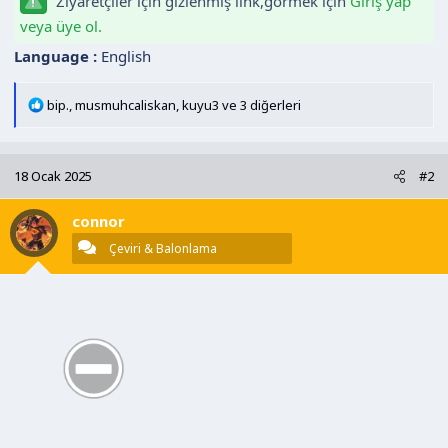
Ziyaretçiler için gizlenmiş link,görmek için
Giriş yap
veya üye ol.
Language :
English
T
bip.
,
musmuhcaliskan
,
kuyu3
ve 3 diğerleri
e
p
k
18 Ocak 2025
#2
i
l
connor
e
r
Çeviri & Balonlama
: