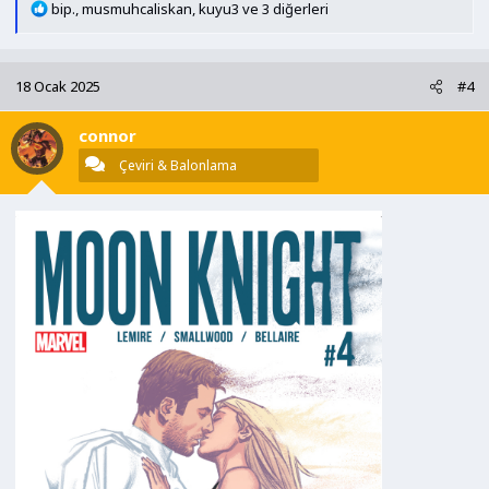
T
bip.
,
musmuhcaliskan
,
kuyu3
ve 3 diğerleri
e
p
k
18 Ocak 2025
#4
i
l
connor
e
r
Çeviri & Balonlama
: