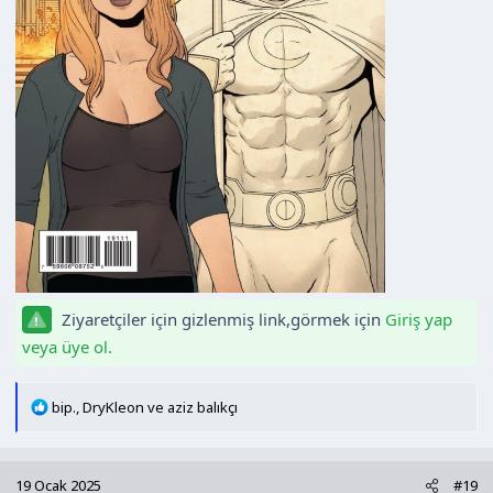
Ziyaretçiler için gizlenmiş link,görmek için
Giriş yap
veya üye ol.
T
bip.
,
DryKleon
ve
aziz balıkçı
e
p
k
19 Ocak 2025
#19