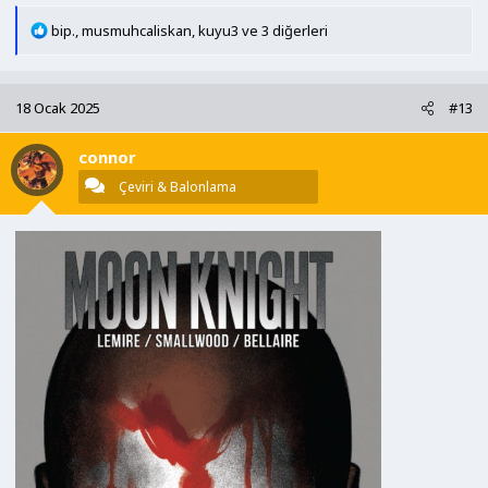
T
bip.
,
musmuhcaliskan
,
kuyu3
ve 3 diğerleri
e
p
k
18 Ocak 2025
#13
i
l
connor
e
r
Çeviri & Balonlama
: