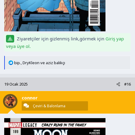
Ziyaretçiler için gizlenmiş link,görmek için
Giriş yap
veya üye ol.
T
bip.
,
DryKleon
ve
aziz balıkçı
e
p
k
19 Ocak 2025
#16
i
l
connor
e
r
Çeviri & Balonlama
: