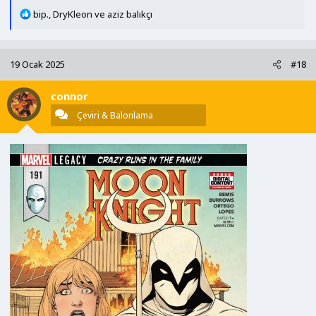
T
bip.
,
DryKleon
ve
aziz balıkçı
e
p
k
19 Ocak 2025
#18
i
l
connor
e
r
Çeviri & Balonlama
: