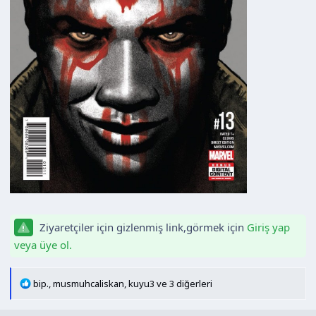
Ziyaretçiler için gizlenmiş link,görmek için
Giriş yap
veya üye ol.
T
bip.
,
musmuhcaliskan
,
kuyu3
ve 3 diğerleri
e
p