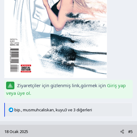
Ziyaretçiler için gizlenmiş link,görmek için
Giriş yap
veya üye ol.
T
bip.
,
musmuhcaliskan
,
kuyu3
ve 3 diğerleri
e
p
k
18 Ocak 2025
#5
i