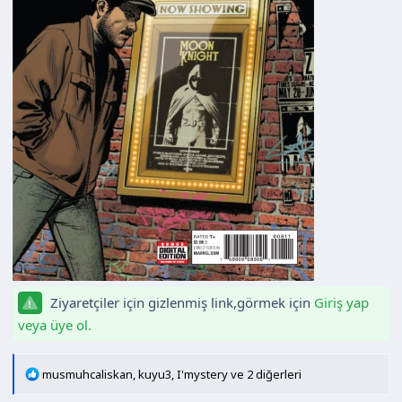
Ziyaretçiler için gizlenmiş link,görmek için
Giriş yap
veya üye ol.
T
musmuhcaliskan
,
kuyu3
,
I'mystery
ve 2 diğerleri
e