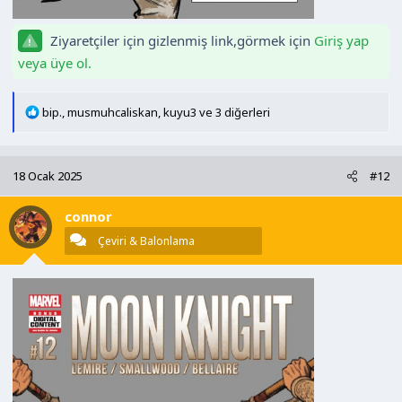
Ziyaretçiler için gizlenmiş link,görmek için
Giriş yap
veya üye ol.
T
bip.
,
musmuhcaliskan
,
kuyu3
ve 3 diğerleri
e
p
k
18 Ocak 2025
#12
i
l
connor
e
r
Çeviri & Balonlama
: