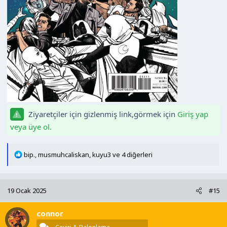
Ziyaretçiler için gizlenmiş link,görmek için
Giriş yap
veya üye ol.
T
bip.
,
musmuhcaliskan
,
kuyu3
ve 4 diğerleri
e
p
k
19 Ocak 2025
#15
i
l
connor
e
r