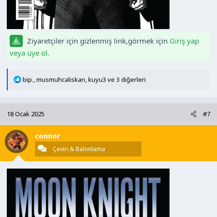
Ziyaretçiler için gizlenmiş link,görmek için
Giriş yap
veya üye ol.
T
bip.
,
musmuhcaliskan
,
kuyu3
ve 3 diğerleri
e
p
k
18 Ocak 2025
#7
i
l
connor
e
r
Çeviri & Balonlama
: