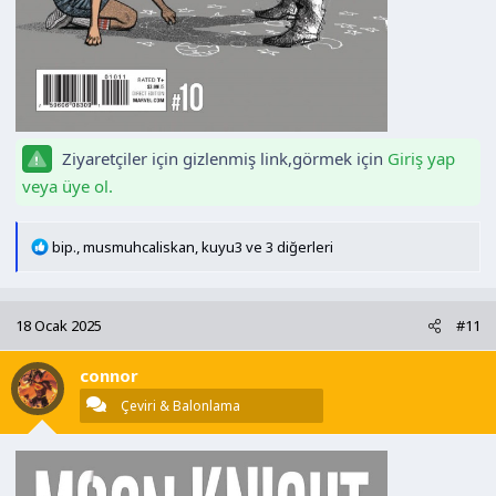
Ziyaretçiler için gizlenmiş link,görmek için
Giriş yap
veya üye ol.
T
bip.
,
musmuhcaliskan
,
kuyu3
ve 3 diğerleri
e
p
k
18 Ocak 2025
#11
i
l
connor
e
r
Çeviri & Balonlama
: