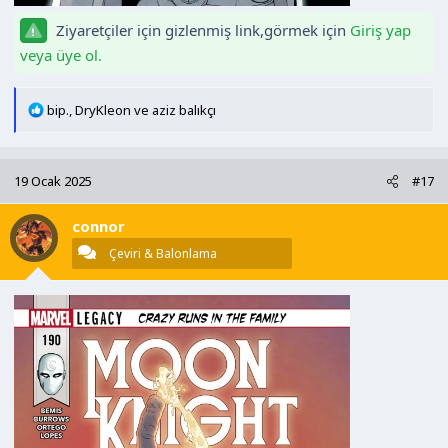
Ziyaretçiler için gizlenmiş link,görmek için
Giriş yap
veya üye ol.
T
bip.
,
DryKleon
ve
aziz balıkçı
e
p
k
19 Ocak 2025
#17
i
l
connor
e
r
Çeviri & Balonlama
: