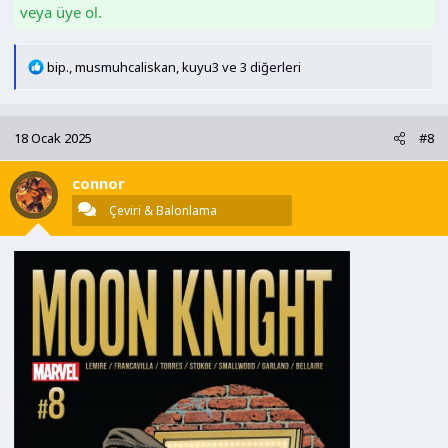
veya üye ol.
T
bip.
,
musmuhcaliskan
,
kuyu3
ve 3 diğerleri
e
p
k
18 Ocak 2025
#8
i
l
connor
e
r
Çeviri & Balonlama
: