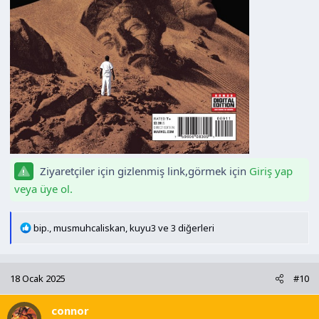
Ziyaretçiler için gizlenmiş link,görmek için
Giriş yap
veya üye ol.
T
bip.
,
musmuhcaliskan
,
kuyu3
ve 3 diğerleri
e
p
k
18 Ocak 2025
#10
i
l
connor
e