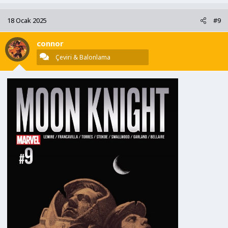
p
k
18 Ocak 2025
#9
i
l
connor
e
r
Çeviri & Balonlama
: