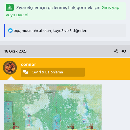
Ziyaretçiler için gizlenmiş link,görmek için
Giriş yap
veya üye ol.
T
bip.
,
musmuhcaliskan
,
kuyu3
ve 3 diğerleri
e
p
k
18 Ocak 2025
#3
i
l
connor
e
r
Çeviri & Balonlama
: