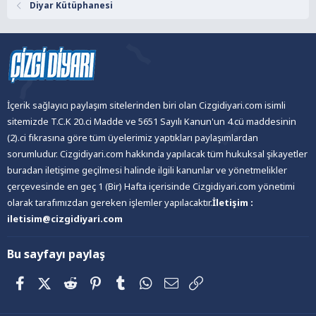
Diyar Kütüphanesi
İçerik sağlayıcı paylaşım sitelerinden biri olan Cizgidiyari.com isimli
sitemizde T.C.K 20.ci Madde ve 5651 Sayılı Kanun'un 4.cü maddesinin
(2).ci fıkrasına göre tüm üyelerimiz yaptıkları paylaşımlardan
sorumludur. Cizgidiyari.com hakkında yapılacak tüm hukuksal şikayetler
buradan iletişime geçilmesi halinde ilgili kanunlar ve yönetmelikler
çerçevesinde en geç 1 (Bir) Hafta içerisinde Cizgidiyari.com yönetimi
olarak tarafımızdan gereken işlemler yapılacaktır.
İletişim :
iletisim@cizgidiyari.com
Bu sayfayı paylaş
Facebook
X (Twitter)
Reddit
Pinterest
Tumblr
WhatsApp
E-posta
Link