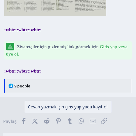
:wbtr::wbtr::wbtr:
Ziyaretçiler için gizlenmiş link,görmek için
Giriş yap veya
üye ol.
:wbtr::wbtr::wbtr:
T
9 people
e
p
k
Cevap yazmak için giriş yap yada kayıt ol.
i
l
Facebook
X (Twitter)
Reddit
Pinterest
Tumblr
WhatsApp
E-posta
Link
Paylaş:
e
r
: