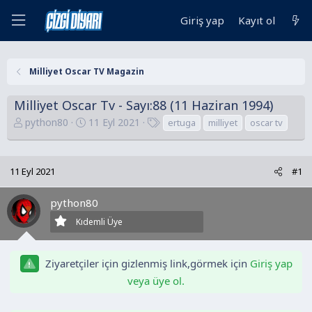
Giriş yap
Kayıt ol
Milliyet Oscar TV Magazin
Milliyet Oscar Tv - Sayı:88 (11 Haziran 1994)
K
B
E
python80
11 Eyl 2021
ertuga
milliyet
oscar tv
o
a
t
n
ş
i
u
l
k
11 Eyl 2021
#1
y
a
e
u
n
t
python80
B
g
l
Kıdemli Üye
a
ı
e
ş
ç
r
l
t
Ziyaretçiler için gizlenmiş link,görmek için
Giriş yap
a
a
veya üye ol.
t
r
a
i