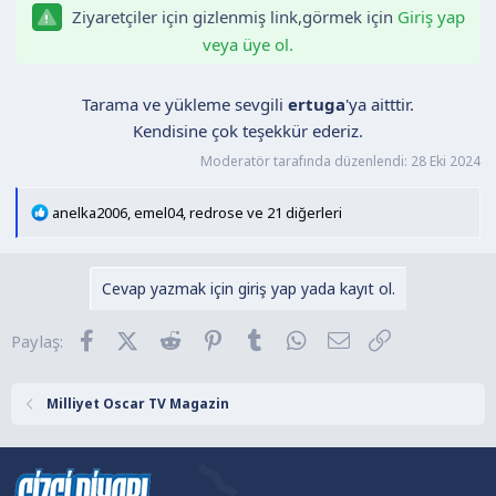
n
h
Ziyaretçiler için gizlenmiş link,görmek için
Giriş yap
i
veya üye ol.
Tarama ve yükleme sevgili
ertuga
'ya aitttir.
Kendisine çok teşekkür ederiz.​
Moderatör tarafında düzenlendi:
28 Eki 2024
T
anelka2006
,
emel04
,
redrose
ve 21 diğerleri
e
p
k
Cevap yazmak için giriş yap yada kayıt ol.
i
l
Facebook
X (Twitter)
Reddit
Pinterest
Tumblr
WhatsApp
E-posta
Link
Paylaş:
e
r
:
Milliyet Oscar TV Magazin