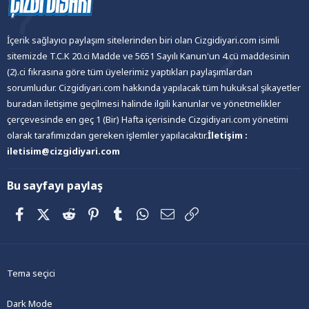
İçerik sağlayıcı paylaşım sitelerinden biri olan Cizgidiyari.com isimli
sitemizde T.C.K 20.ci Madde ve 5651 Sayılı Kanun'un 4.cü maddesinin
(2).ci fıkrasına göre tüm üyelerimiz yaptıkları paylaşımlardan
sorumludur. Cizgidiyari.com hakkında yapılacak tüm hukuksal şikayetler
buradan iletişime geçilmesi halinde ilgili kanunlar ve yönetmelikler
çerçevesinde en geç 1 (Bir) Hafta içerisinde Cizgidiyari.com yönetimi
olarak tarafımızdan gereken işlemler yapılacaktır.
İletişim :
iletisim@cizgidiyari.com
Bu sayfayı paylaş
Facebook
X (Twitter)
Reddit
Pinterest
Tumblr
WhatsApp
E-posta
Link
Tema seçici
Dark Mode