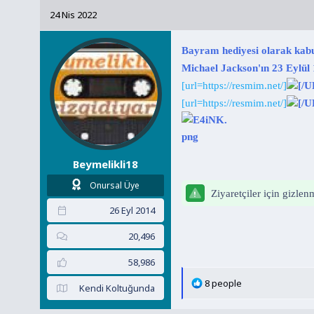
u
l
24 Nis 2022
y
a
u
n
Bayram hediyesi olarak kabu
B
g
Michael Jackson'ın 23 Eylül 1
a
ı
[url=https://resmim.net/]
[/
ş
ç
[url=https://resmim.net/]
[/
l
t
a
a
t
r
a
i
Beymelikli18
n
h
i
Onursal Üye
Ziyaretçiler için gizle
26 Eyl 2014
20,496
58,986
T
8 people
Kendi Koltuğunda
e
p