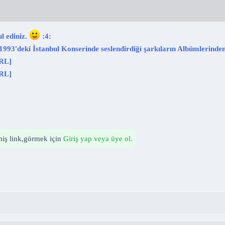
l ediniz.
:4:
993'deki İstanbul Konserinde seslendirdiği şarkıların Albümlerinden 
URL]
URL]
nmiş link,görmek için
Giriş yap veya üye ol.