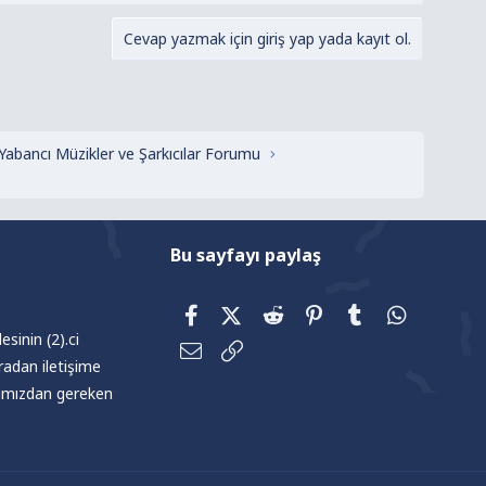
Cevap yazmak için giriş yap yada kayıt ol.
 Yabancı Müzikler ve Şarkıcılar Forumu
Bu sayfayı paylaş
Facebook
X (Twitter)
Reddit
Pinterest
Tumblr
WhatsAp
sinin (2).ci
E-posta
Link
radan iletişime
afımızdan gereken