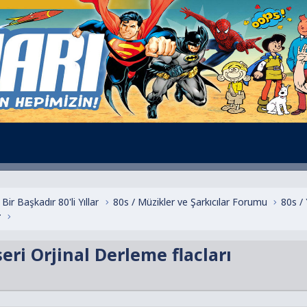
Bir Başkadır 80'li Yıllar
80s / Müzikler ve Şarkıcılar Forumu
80s /
r
ri Orjinal Derleme flacları