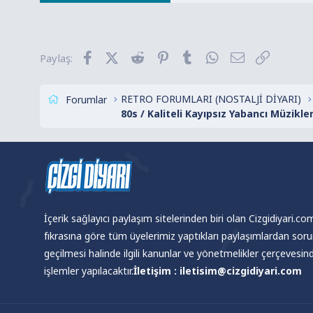
p
k
i
l
Facebook
X (Twitter)
Reddit
Pinterest
Tumblr
WhatsApp
E-posta
Link
Paylaş:
e
r
:
RETRO FORUMLARI (NOSTALJİ DİYARI)
Forumlar
80s / Kaliteli Kayıpsız Yabancı Müzikle
İçerik sağlayıcı paylaşım sitelerinden biri olan Cizgidiyari.c
fıkrasına göre tüm üyelerimiz yaptıkları paylaşımlardan sor
geçilmesi halinde ilgili kanunlar ve yönetmelikler çerçevesi
işlemler yapılacaktır.
İletişim : iletisim@cizgidiyari.com