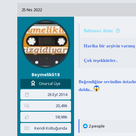
p
k
25 Nis 2022
i
l
e
r
Baltimora' Alıntı:
:
Harika bir arşivin varmış
Çok teşekkürler..
Beymelikli18
Beğendiğine sevindim üstadım
Onursal Üye
doldu...
26 Eyl 2014
20,496
58,986
T
2 people
Kendi Koltuğunda
e