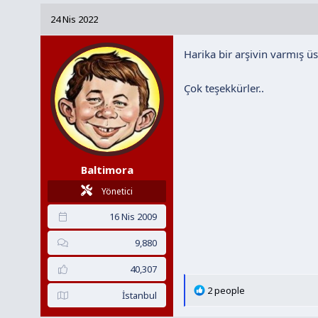
k
24 Nis 2022
i
l
Harika bir arşivin varmış ü
e
r
:
Çok teşekkürler..
Baltimora
Yönetici
16 Nis 2009
9,880
40,307
T
2 people
İstanbul
e