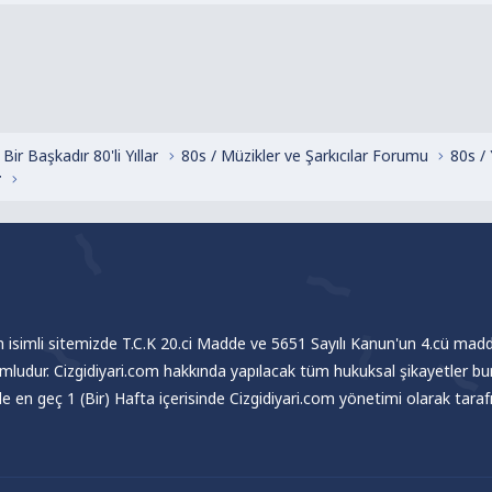
Bir Başkadır 80'li Yıllar
80s / Müzikler ve Şarkıcılar Forumu
80s /
r
om isimli sitemizde T.C.K 20.ci Madde ve 5651 Sayılı Kanun'un 4.cü madde
umludur. Cizgidiyari.com hakkında yapılacak tüm hukuksal şikayetler bu
nde en geç 1 (Bir) Hafta içerisinde Cizgidiyari.com yönetimi olarak tar