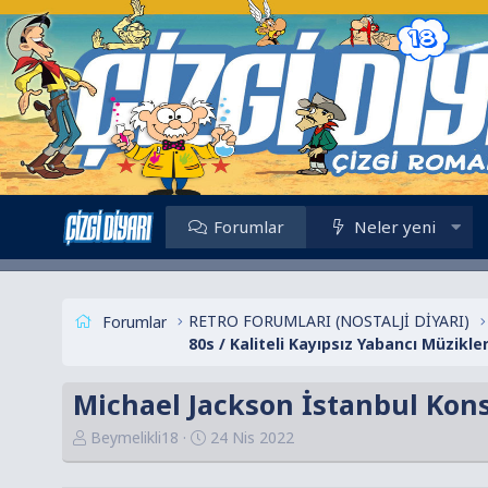
Forumlar
Neler yeni
RETRO FORUMLARI (NOSTALJİ DİYARI)
Forumlar
80s / Kaliteli Kayıpsız Yabancı Müzikle
Michael Jackson İstanbul Konse
K
B
Beymelikli18
24 Nis 2022
o
a
n
ş