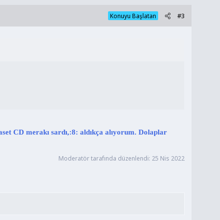
#3
Konuyu Başlatan
aset CD merakı sardı,:8: aldıkça alıyorum. Dolaplar
Moderatör tarafında düzenlendi:
25 Nis 2022